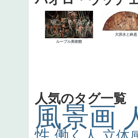
大洪水と終息
ルーブル美術館
人気のタグ一覧
風景画
性
働く人
立体