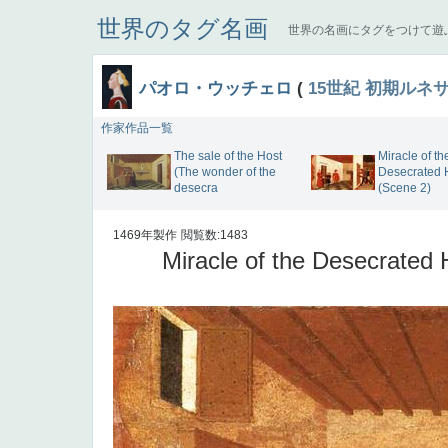
世界のタグ名画
世界の名画にタグをつけて遊
パオロ・ウッチェロ
(
15世紀
初期ルネ
作家作品一覧
The sale of the Host
Miracle of th
(The wonder of the
Desecrated 
desecra
(Scene 2)
1469年製作
閲覧数:1483
Miracle of the Desecrated 