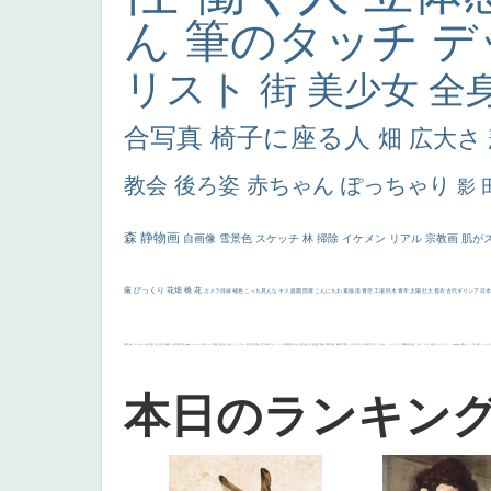
ん
筆のタッチ
デ
リスト
街
美少女
全
合写真
椅子に座る人
畑
広大さ
教会
後ろ姿
赤ちゃん
ぽっちゃり
影
森
静物画
自画像
雪景色
スケッチ
林
掃除
イケメン
リアル
宗教画
肌が
厳
びっくり
花畑
橋
花
カメラ目線
補色
こっち見んな
キス
庭園
部屋
こんにちわ
素描
塔
青空
工場
巨木
青年
太陽
壮大
着衣
古代ギリシア
日
画質
last
ヴィーナス
剣
哀愁
白人少女
食事中
山本芳翠
麦
alciato
ハーレム
女神
ローマ教皇
奥行き
火起こし
シスター
東方の三博士
雪
114514
かっこいい
受胎告知
天から覗き込む顔
設計図
挿絵
群衆
親子
裸婦
可愛い
ピサロ
美人
＃名画で学ぶ「たるみ」
ニーソックス
躍動感
黄色
こわい
コート
畦道
レンブラント・
sekkusu
暖かい
バブみ
靴下
ショッ
本日のランキン