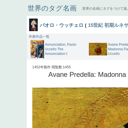
世界のタグ名画
世界の名画にタグをつけて遊
パオロ・ウッチェロ
(
15世紀
初期ルネ
作家作品一覧
Annunciation, Paolo
Avane Predel
Uccello The
Madonna Pa
Annunciation t
Uccello
1452年製作
閲覧数:1455
Avane Predella: Madonna 