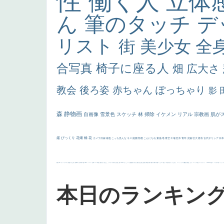
性
働く人
立体
ん
筆のタッチ
デ
リスト
街
美少女
全
合写真
椅子に座る人
畑
広大さ
教会
後ろ姿
赤ちゃん
ぽっちゃり
影
森
静物画
自画像
雪景色
スケッチ
林
掃除
イケメン
リアル
宗教画
肌が
厳
びっくり
花畑
橋
花
カメラ目線
補色
こっち見んな
キス
庭園
部屋
こんにちわ
素描
塔
青空
工場
巨木
青年
太陽
壮大
着衣
古代ギリシア
日
画質
last
ヴィーナス
剣
哀愁
白人少女
食事中
山本芳翠
麦
alciato
ハーレム
女神
ローマ教皇
奥行き
火起こし
シスター
東方の三博士
雪
114514
かっこいい
受胎告知
天から覗き込む顔
設計図
挿絵
群衆
親子
裸婦
可愛い
ピサロ
美人
＃名画で学ぶ「たるみ」
ニーソックス
躍動感
黄色
こわい
コート
畦道
レンブラント・
sekkusu
暖かい
バブみ
靴下
ショッ
本日のランキン