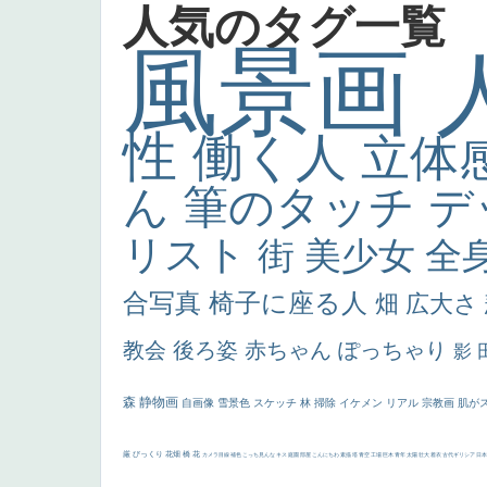
人気のタグ一覧
風景画
性
働く人
立体
ん
筆のタッチ
デ
リスト
街
美少女
全
合写真
椅子に座る人
畑
広大さ
教会
後ろ姿
赤ちゃん
ぽっちゃり
影
森
静物画
自画像
雪景色
スケッチ
林
掃除
イケメン
リアル
宗教画
肌が
厳
びっくり
花畑
橋
花
カメラ目線
補色
こっち見んな
キス
庭園
部屋
こんにちわ
素描
塔
青空
工場
巨木
青年
太陽
壮大
着衣
古代ギリシア
日