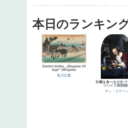
画質
last
ヴィーナス
剣
哀愁
白人少女
食事中
山本芳翠
麦
alciato
ハーレム
女神
ローマ教皇
奥行き
火起こし
シスター
東方の三博士
雪
114514
かっこいい
受胎告知
天から覗き込む顔
設計図
挿絵
群衆
親子
裸婦
可愛い
ピサロ
美人
＃名画で学ぶ「たるみ」
ニーソックス
躍動感
黄色
こわい
コート
畦道
レンブラント・
sekkusu
暖かい
バブみ
靴下
ショッ
本日のランキン
Station Ishibe, „Megawa Vil
lage“ (Megawa
歌川広重
牡蠣を食べる少女:
ツハイス美術館
ヤン・ステー