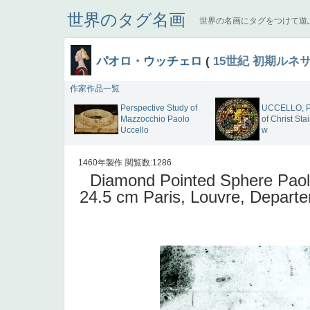
世界のタグ名画
世界の名画にタグをつけて遊
パオロ・ウッチェロ
(
15世紀
初期ルネ
作家作品一覧
Perspective Study of
UCCELLO, Pa
Mazzocchio Paolo
of Christ Sta
Uccello
w
1460年製作
閲覧数:1286
Diamond Pointed Sphere Paolo
24.5 cm Paris, Louvre, Depart