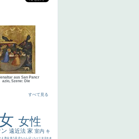
ienaltar aus San Pancr
azio, Szene: Die
すべて見る
美女
女性
サン
遠近法
家
室内
キ
さま
教会
後ろ姿
赤ちゃん
ぽっちゃり
影
田舎
麦