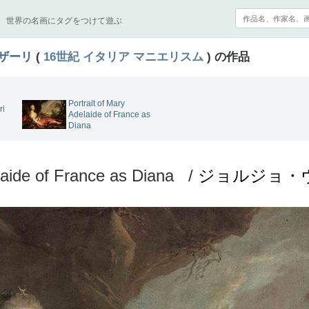
世界の名画にタグをつけて遊ぶ
ザーリ
(
16世紀
イタリア
マニエリスム
) の作品
Portrait of Mary
ri
Adelaide of France as
Diana
laide of France as Diana /
ジョルジョ・