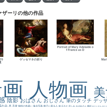
ァザーリの他の作品
Portrait of Mary Adelaide o
f France as D
70
ゲッセマネの祈り
Mar
蔵
景画
人物画
感
陰影
おばさん
おじさん
筆のタッチ
デッ
温かみ
木
天使
独特の色遣い
集合写真
椅子に座る人
畑
広大さ
悲しみ
おばあさん
横顔
おじいさん
おじ