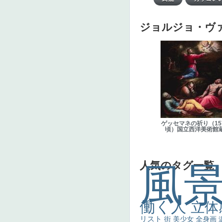
ジョルジョ・ヴ
ゲッセマネの祈り（15
頃）国立西洋美術館
人気のタグ一覧
風
働く人
立体
リスト
街
美少女
全身画