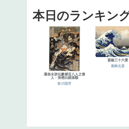
本日のランキン
冨嶽三十六景
葛飾北斎
通俗水滸伝豪傑百八人之壹
人・浪裡白跳張順
歌川国芳