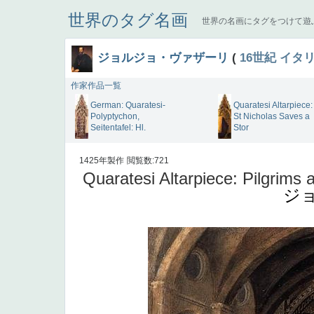
世界のタグ名画
世界の名画にタグをつけて遊
ジョルジョ・ヴァザーリ
(
16世紀
イタ
作家作品一覧
German: Quaratesi-
Quaratesi Altarpiece:
Polyptychon,
St Nicholas Saves a
Seitentafel: Hl.
Stor
1425年製作
閲覧数:721
Quaratesi Altarpiece: Pilgrims 
ジ