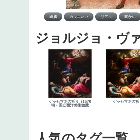
ジョルジョ・ヴ
ゲッセマネの祈り（1570
ゲッセマネの祈
頃）国立西洋美術館蔵
人気のタグ一覧