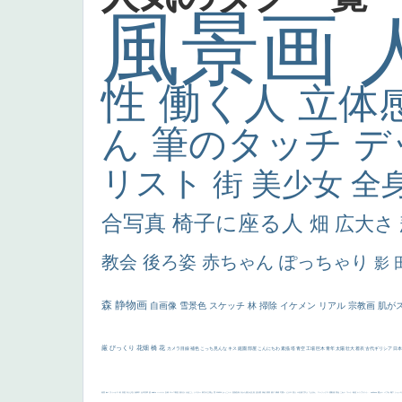
風景画
性
働く人
立体
ん
筆のタッチ
デ
リスト
街
美少女
全
合写真
椅子に座る人
畑
広大さ
教会
後ろ姿
赤ちゃん
ぽっちゃり
影
森
静物画
自画像
雪景色
スケッチ
林
掃除
イケメン
リアル
宗教画
肌が
厳
びっくり
花畑
橋
花
カメラ目線
補色
こっち見んな
キス
庭園
部屋
こんにちわ
素描
塔
青空
工場
巨木
青年
太陽
壮大
着衣
古代ギリシア
日
画質
last
ヴィーナス
剣
哀愁
白人少女
食事中
山本芳翠
麦
alciato
ハーレム
女神
ローマ教皇
奥行き
火起こし
シスター
東方の三博士
雪
114514
かっこいい
受胎告知
天から覗き込む顔
設計図
挿絵
群衆
親子
裸婦
可愛い
ピサロ
美人
＃名画で学ぶ「たるみ」
ニーソックス
躍動感
黄色
こわい
コート
畦道
レンブラント・
sekkusu
暖かい
バブみ
靴下
ショッ