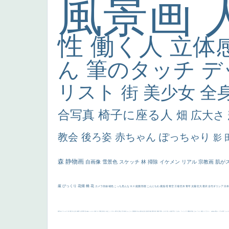
風景画
性
働く人
立体
ん
筆のタッチ
デ
リスト
街
美少女
全
合写真
椅子に座る人
畑
広大さ
教会
後ろ姿
赤ちゃん
ぽっちゃり
影
森
静物画
自画像
雪景色
スケッチ
林
掃除
イケメン
リアル
宗教画
肌が
厳
びっくり
花畑
橋
花
カメラ目線
補色
こっち見んな
キス
庭園
部屋
こんにちわ
素描
塔
青空
工場
巨木
青年
太陽
壮大
着衣
古代ギリシア
日
画質
last
ヴィーナス
剣
哀愁
白人少女
食事中
山本芳翠
麦
alciato
ハーレム
女神
ローマ教皇
奥行き
火起こし
シスター
東方の三博士
雪
114514
かっこいい
受胎告知
天から覗き込む顔
設計図
挿絵
群衆
親子
裸婦
可愛い
ピサロ
美人
＃名画で学ぶ「たるみ」
ニーソックス
躍動感
黄色
こわい
コート
畦道
レンブラント・
sekkusu
暖かい
バブみ
靴下
ショッ