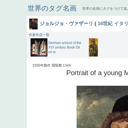
世界のタグ名画
世界の名画にタグをつけて遊
ジョルジョ・ヴァザーリ
(
16世紀
イタ
作家作品一覧
German school of the
XVI century Book Oil
on w
1500年製作
閲覧数:1344
Portrait of a young 