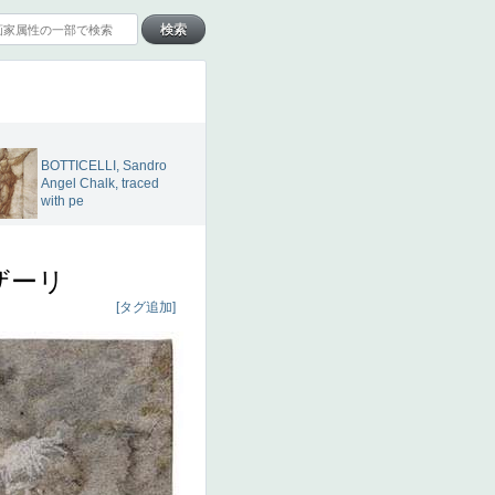
BOTTICELLI, Sandro
Angel Chalk, traced
with pe
ザーリ
[タグ追加]