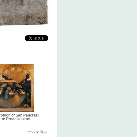
yptych of San Pancrazi
o: Predella pane
すべて見る