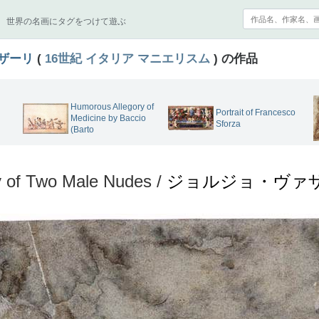
世界の名画にタグをつけて遊ぶ
ザーリ
(
16世紀
イタリア
マニエリスム
) の作品
Humorous Allegory of
Portrait of Francesco
Medicine by Baccio
Sforza
(Barto
 of Two Male Nudes /
ジョルジョ・ヴァ