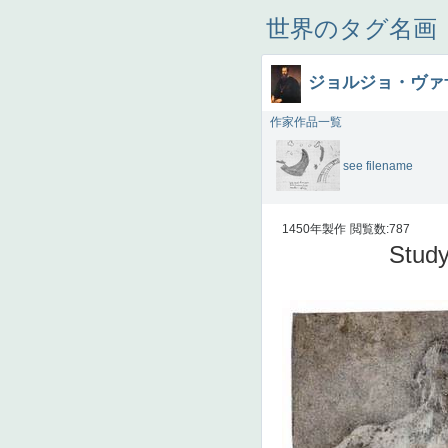
世界のタグ名画
ジョルジョ・ヴァ
作家作品一覧
see filename
1450年製作
閲覧数:787
Study