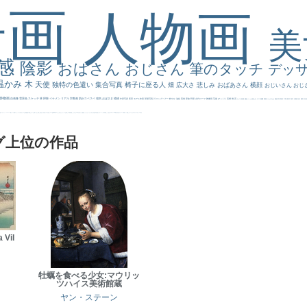
景画
人物画
感
陰影
おばさん
おじさん
筆のタッチ
デッ
温かみ
木
天使
独特の色遣い
集合写真
椅子に座る人
畑
広大さ
悲しみ
おばあさん
横顔
おじいさん
おじ
静物画
自画像
雪景色
スケッチ
林
掃除
イケメン
リアル
宗教画
肌がスベスベ
強気
おばさま
植物
作家写真
夜景
モデル体型
部屋写真
川
ロングヘアー
鮮やか
油絵
英雄
家族
野原
古代ローマ
胸像画
荘厳
びっくり
花畑
橋
花
カメラ目線
補色
こっち見んな
キス
庭園
部屋
こんにちわ
素描
塔
青空
工場
巨木
青年
太陽
壮大
着衣
古
道
レンブラント・
sekkusu
暖かい
バブみ
靴下
ショッキング
人物が
クリアな空気感
黄色の太陽
じゃがいも
お墓
イケおじ
＃推しの絵
孔雀 天使
ホラー
気が強そう
ローマ皇帝
風車
港
エロ
これしか勝たん
リラックス
王子
厳しい表情
男性
船
こっちみんな
＃尊すぎて死にそう
聖書
セットがうまくいかない
天国 天使
王
本
美人画
カウボーイハット
海岸
帽子
こっち見るな
＃My Favirite
風景が
天国
イギリス
スーツ
精細
メイド
顔無し
オナニーおかず
＃オワーズ川カッコ良すぎ
グ上位の作品
 Vil
牡蠣を食べる少女:マウリッ
ツハイス美術館蔵
ヤン・ステーン