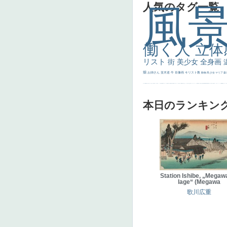
人気のタグ一覧
風
働く人
立体
リスト
街
美少女
全身画
畑
お姉さん
並木道
牛
肖像画
キリスト教
動物
馬
少女
マリア
森
士
マダム
配給
嫌な目つき
色
w]
こっち見てない
色白
聖セシリア
白馬
かっこいい女性
座る
画質
last
ヴィーナス
剣
哀愁
白人少女
食事中
山本芳翠
麦
alciato
ハーレム
女神
ローマ教皇
奥行き
火起こし
シスター
東方の三博士
雪
114514
かっこいい
受胎告知
天から覗き込む顔
設計図
挿絵
群衆
親子
裸婦
可愛い
ピサロ
美人
＃名画で学ぶ「たるみ」
ニーソックス
躍動感
黄色
こわい
コート
畦
本日のランキン
Station Ishibe, „Megawa
lage“ (Megawa
歌川広重