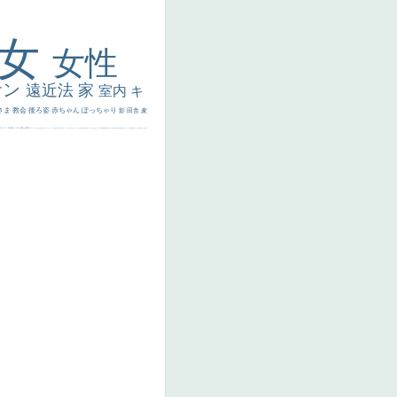
美女
女性
サン
遠近法
家
室内
キ
さま
教会
後ろ姿
赤ちゃん
ぽっちゃり
影
田舎
麦
代ギリシア
日本画
うさぎ
疲れた表情
悪女
フランス
くびれ
祈り
生活
光
弱気
ゴッホ
＃シスレーファン
苦悩
子供
麦わら帽子
駅
コントラスト
野菜
イエス
かわいい
レベチ
魚
美少年
列車
瓶
酒場
セックス
＃我が人生
美女イケメン
理想
悪魔
新聞写真
坊主
寝ている
手
歌川広重
ゆがみ
童顔
空中浮遊
ドラゴン
人物写真
星空
山
ひまわり
富嶽百景
１
お金持ち
騎