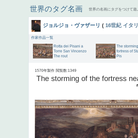
世界のタグ名画
世界の名画にタグをつけて遊
ジョルジョ・ヴァザーリ
(
16世紀
イタ
作家作品一覧
Rotta dei Pisani a
The storming
Torre San Vincenzo
fortress of 
The rout
Pis
1570年製作
閲覧数:1349
The storming of the fortress ne