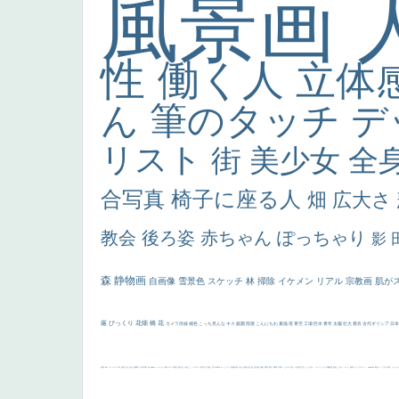
風景画
性
働く人
立体
ん
筆のタッチ
デ
リスト
街
美少女
全
合写真
椅子に座る人
畑
広大さ
教会
後ろ姿
赤ちゃん
ぽっちゃり
影
森
静物画
自画像
雪景色
スケッチ
林
掃除
イケメン
リアル
宗教画
肌が
厳
びっくり
花畑
橋
花
カメラ目線
補色
こっち見んな
キス
庭園
部屋
こんにちわ
素描
塔
青空
工場
巨木
青年
太陽
壮大
着衣
古代ギリシア
日
画質
last
ヴィーナス
剣
哀愁
白人少女
食事中
山本芳翠
麦
alciato
ハーレム
女神
ローマ教皇
奥行き
火起こし
シスター
東方の三博士
雪
114514
かっこいい
受胎告知
天から覗き込む顔
設計図
挿絵
群衆
親子
裸婦
可愛い
ピサロ
美人
＃名画で学ぶ「たるみ」
ニーソックス
躍動感
黄色
こわい
コート
畦道
レンブラント・
sekkusu
暖かい
バブみ
靴下
ショッ