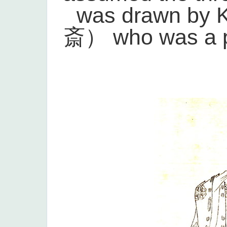
was drawn by
斎） who was a pa