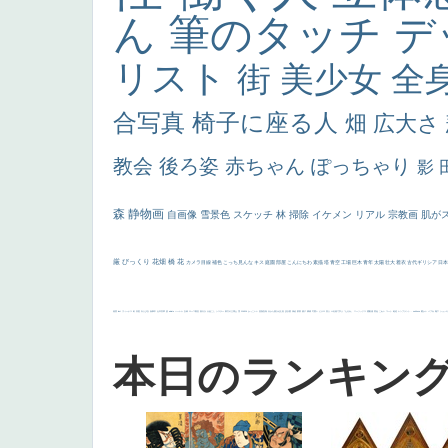
ん
筆のタッチ
デ
リスト
街
美少女
全
合写真
椅子に座る人
畑
広大さ
教会
後ろ姿
赤ちゃん
ぽっちゃり
影
森
静物画
自画像
雪景色
スケッチ
林
掃除
イケメン
リアル
宗教画
肌が
厳
びっくり
花畑
橋
花
カメラ目線
補色
こっち見んな
キス
庭園
部屋
こんにちわ
素描
塔
青空
工場
巨木
青年
太陽
壮大
着衣
古代ギリシア
日
画質
last
ヴィーナス
剣
哀愁
白人少女
食事中
山本芳翠
麦
alciato
ハーレム
女神
ローマ教皇
奥行き
火起こし
シスター
東方の三博士
雪
114514
かっこいい
受胎告知
天から覗き込む顔
設計図
挿絵
群衆
親子
裸婦
可愛い
ピサロ
美人
＃名画で学ぶ「たるみ」
ニーソックス
躍動感
黄色
こわい
コート
畦道
レンブラント・
sekkusu
暖かい
バブみ
靴下
ショッ
本日のランキン