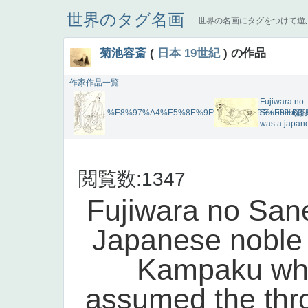
世界のタグ名画
世界の名画にタグをつけて遊
菊池容斎
(
日本
19世紀
) の作品
作家作品一覧
Fujiwara no
%E8%97%A4%E5%8E%9F%E5%AE%9F%E8%B3%
Sonobito(
was a japan
閲覧数:1347
Fujiwara no Sa
Japanese noble
Kampaku whe
assumed the thro