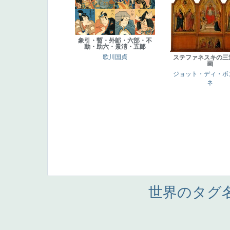
象引・暫・外郞・六部・不
動・助六・景淸・五郞
歌川国貞
ステファネスキの三
画
ジョット・ディ・ボ
ネ
世界のタグ