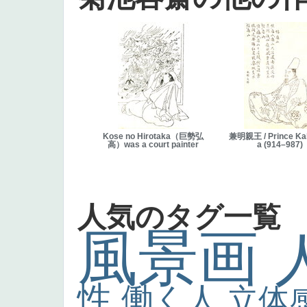
Kose no Hirotaka（巨勢弘
兼明親王 / Prince Ka
高）was a court painter
a (914–987)
人気のタグ一覧
風景画
性
働く人
立体