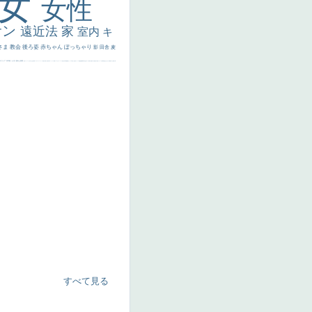
美女
女性
サン
遠近法
家
室内
キ
さま
教会
後ろ姿
赤ちゃん
ぽっちゃり
影
田舎
麦
代ギリシア
日本画
うさぎ
疲れた表情
悪女
フランス
くびれ
祈り
生活
光
弱気
ゴッホ
＃シスレーファン
苦悩
子供
麦わら帽子
駅
コントラスト
野菜
イエス
かわいい
レベチ
魚
美少年
列車
瓶
酒場
セックス
＃我が人生
美女イケメン
理想
悪魔
新聞写真
坊主
寝ている
手
歌川広重
ゆがみ
童顔
空中浮遊
ドラゴン
人物写真
星空
山
ひまわり
富嶽百景
１
お金持ち
騎
すべて見る