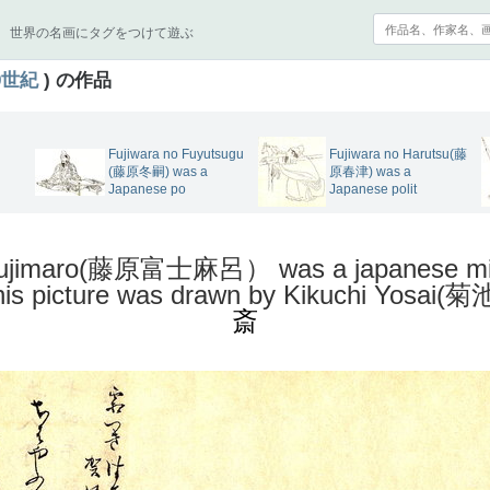
世界の名画にタグをつけて遊ぶ
9世紀
) の作品
Fujiwara no Fuyutsugu
Fujiwara no Harutsu(藤
(藤原冬嗣) was a
原春津) was a
Japanese po
Japanese polit
Fujimaro(藤原富士麻呂） was a japanese milita
his picture was drawn by Kikuchi Yosai(
斎