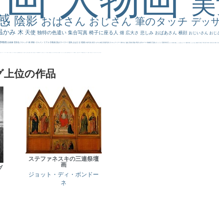
感
陰影
おばさん
おじさん
筆のタッチ
デッ
温かみ
木
天使
独特の色遣い
集合写真
椅子に座る人
畑
広大さ
悲しみ
おばあさん
横顔
おじいさん
おじ
静物画
自画像
雪景色
スケッチ
林
掃除
イケメン
リアル
宗教画
肌がスベスベ
強気
おばさま
植物
作家写真
夜景
モデル体型
部屋写真
川
ロングヘアー
鮮やか
油絵
英雄
家族
野原
古代ローマ
胸像画
荘厳
びっくり
花畑
橋
花
カメラ目線
補色
こっち見んな
キス
庭園
部屋
こんにちわ
素描
塔
青空
工場
巨木
青年
太陽
壮大
着衣
古
道
レンブラント・
sekkusu
暖かい
バブみ
靴下
ショッキング
人物が
クリアな空気感
黄色の太陽
じゃがいも
お墓
イケおじ
＃推しの絵
孔雀 天使
ホラー
気が強そう
ローマ皇帝
風車
港
エロ
これしか勝たん
リラックス
王子
厳しい表情
男性
船
こっちみんな
＃尊すぎて死にそう
聖書
セットがうまくいかない
天国 天使
王
本
美人画
カウボーイハット
海岸
帽子
こっち見るな
＃My Favirite
風景が
天国
イギリス
スーツ
精細
メイド
顔無し
オナニーおかず
＃オワーズ川カッコ良すぎ
グ上位の作品
ステファネスキの三連祭壇
画
ブ
ジョット・ディ・ボンドー
ネ