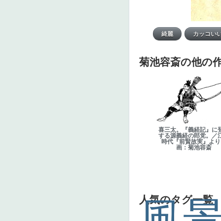
菊池容斎の他の
喜三太。『義経記』に
する源義経の郎党。／
時代『前賢故実』より
画：菊池容斎
人気のタグ一覧
風