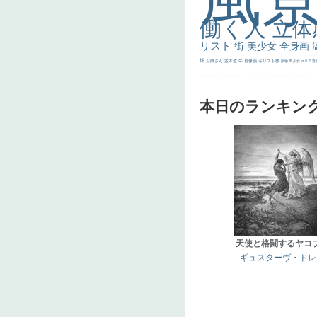
働く人
立体
リスト
街
美少女
全身画
畑
お姉さん
並木道
牛
肖像画
キリスト教
動物
馬
少女
マリア
森
士
マダム
配給
嫌な目つき
色
w]
こっち見てない
色白
聖セシリア
白馬
かっこいい女性
座る
画質
last
ヴィーナス
剣
哀愁
白人少女
食事中
山本芳翠
麦
alciato
ハーレム
女神
ローマ教皇
奥行き
火起こし
シスター
東方の三博士
雪
114514
かっこいい
受胎告知
天から覗き込む顔
設計図
挿絵
群衆
親子
裸婦
可愛い
ピサロ
美人
＃名画で学ぶ「たるみ」
ニーソックス
躍動感
黄色
こわい
コート
畦
本日のランキン
天使と格闘するヤコ
ギュスターヴ・ドレ