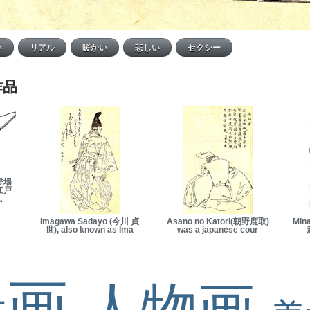
作品
登場
江戸
。
Imagawa Sadayo (今川 貞
Asano no Katori(朝野鹿取)
Min
世), also known as Ima
was a japanese cour
景画
人物画