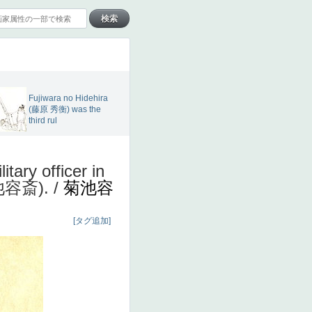
Fujiwara no Hidehira
(藤原 秀衡) was the
third rul
ry officer in
菊池容斎). /
菊池容
[タグ追加]