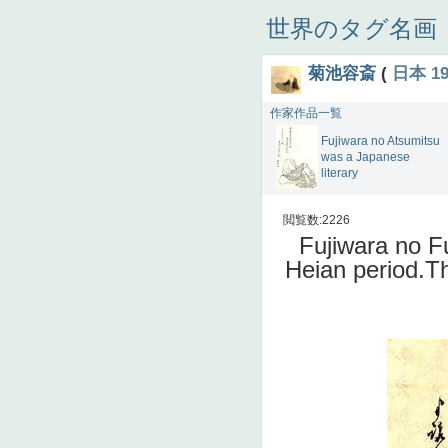
世界のタグ名画
菊池容斎
(
日本
1
作家作品一覧
Fujiwara no Atsumitsu
was a Japanese
literary
閲覧数:2226
Fujiwara no 
Heian period.T