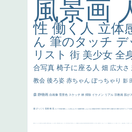
風景画
性
働く人
立体
ん
筆のタッチ
デ
リスト
街
美少女
全
合写真
椅子に座る人
畑
広大さ
教会
後ろ姿
赤ちゃん
ぽっちゃり
影
森
静物画
自画像
雪景色
スケッチ
林
掃除
イケメン
リアル
宗教画
肌が
厳
びっくり
花畑
橋
花
カメラ目線
補色
こっち見んな
キス
庭園
部屋
こんにちわ
素描
塔
青空
工場
巨木
青年
太陽
壮大
着衣
古代ギリシア
日
画質
last
ヴィーナス
剣
哀愁
白人少女
食事中
山本芳翠
麦
alciato
ハーレム
女神
ローマ教皇
奥行き
火起こし
シスター
東方の三博士
雪
114514
かっこいい
受胎告知
天から覗き込む顔
設計図
挿絵
群衆
親子
裸婦
可愛い
ピサロ
美人
＃名画で学ぶ「たるみ」
ニーソックス
躍動感
黄色
こわい
コート
畦道
レンブラント・
sekkusu
暖かい
バブみ
靴下
ショッ