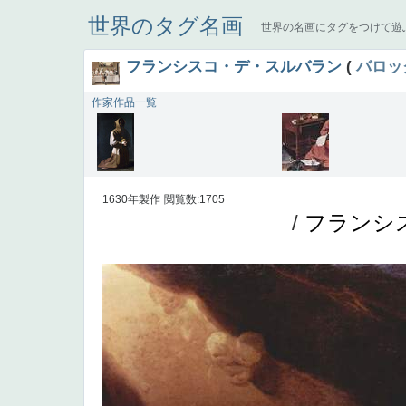
世界のタグ名画
世界の名画にタグをつけて遊
フランシスコ・デ・スルバラン
(
バロッ
作家作品一覧
1630年製作
閲覧数:1705
/
フランシ