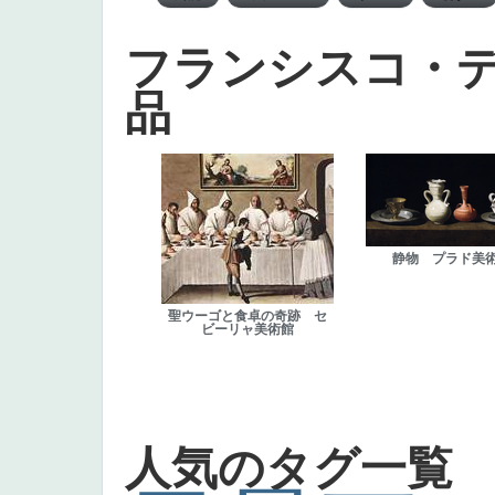
フランシスコ・
品
静物 プラド美
聖ウーゴと食卓の奇跡 セ
ビーリャ美術館
人気のタグ一覧