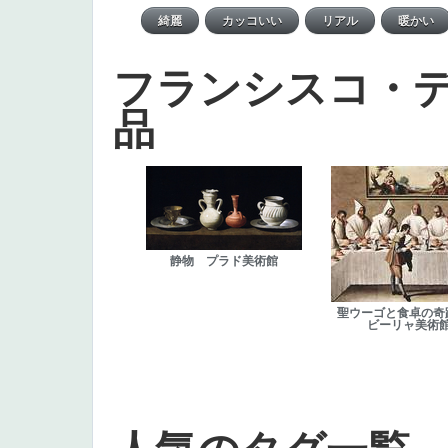
フランシスコ・
品
静物 プラド美術館
聖ウーゴと食卓の奇
ビーリャ美術