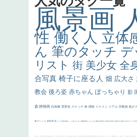
人気のタグ一覧
風景画
性
働く人
立体
ん
筆のタッチ
デ
リスト
街
美少女
全
合写真
椅子に座る人
畑
広大さ
教会
後ろ姿
赤ちゃん
ぽっちゃり
影
森
静物画
自画像
雪景色
スケッチ
林
掃除
イケメン
リアル
宗教画
肌が
厳
びっくり
花畑
橋
花
カメラ目線
補色
こっち見んな
キス
庭園
部屋
こんにちわ
素描
塔
青空
工場
巨木
青年
太陽
壮大
着衣
古代ギリシア
日
画質
last
ヴィーナス
剣
哀愁
白人少女
食事中
山本芳翠
麦
alciato
ハーレム
女神
ローマ教皇
奥行き
火起こし
シスター
東方の三博士
雪
114514
かっこいい
受胎告知
天から覗き込む顔
設計図
挿絵
群衆
親子
裸婦
可愛い
ピサロ
美人
＃名画で学ぶ「たるみ」
ニーソックス
躍動感
黄色
こわい
コート
畦道
レンブラント・
sekkusu
暖かい
バブみ
靴下
ショッ