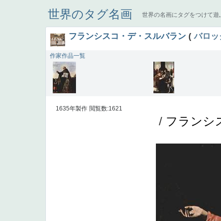
世界のタグ名画
世界の名画にタグをつけて遊
フランシスコ・デ・スルバラン
(
バロッ
作家作品一覧
1635年製作
閲覧数:1621
/
フランシ