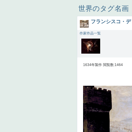
世界のタグ名画
フランシスコ・デ
作家作品一覧
1634年製作
閲覧数:1464