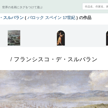
世界の名画にタグをつけて遊ぶ
・スルバラン
(
バロック
スペイン
17世紀
) の作品
/
フランシスコ・デ・スルバラン