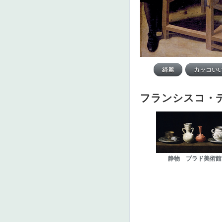
フランシスコ・
静物 プラド美術館