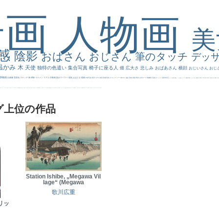
景画
人物画
感
陰影
おばさん
おじさん
筆のタッチ
デッ
温かみ
木
天使
独特の色遣い
集合写真
椅子に座る人
畑
広大さ
悲しみ
おばあさん
横顔
おじいさん
おじ
静物画
自画像
雪景色
スケッチ
林
掃除
イケメン
リアル
宗教画
肌がスベスベ
強気
おばさま
植物
作家写真
夜景
モデル体型
部屋写真
川
ロングヘアー
鮮やか
油絵
英雄
家族
野原
古代ローマ
胸像画
荘厳
びっくり
花畑
橋
花
カメラ目線
補色
こっち見んな
キス
庭園
部屋
こんにちわ
素描
塔
青空
工場
巨木
青年
太陽
壮大
着衣
古
道
レンブラント・
sekkusu
暖かい
バブみ
靴下
ショッキング
人物が
クリアな空気感
黄色の太陽
じゃがいも
お墓
イケおじ
＃推しの絵
孔雀 天使
ホラー
気が強そう
ローマ皇帝
風車
港
エロ
これしか勝たん
リラックス
王子
厳しい表情
男性
船
こっちみんな
＃尊すぎて死にそう
聖書
セットがうまくいかない
天国 天使
王
本
美人画
カウボーイハット
海岸
帽子
こっち見るな
＃My Favirite
風景が
天国
イギリス
スーツ
精細
メイド
顔無し
オナニーおかず
＃オワーズ川カッコ良すぎ
グ上位の作品
Station Ishibe, „Megawa Vil
lage“ (Megawa
歌川広重
リッ