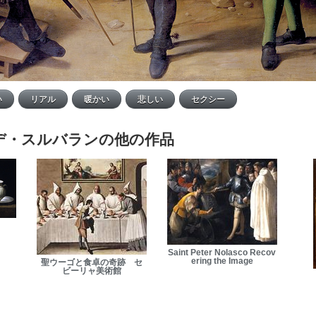
デ・スルバランの他の作品
Saint Peter Nolasco Recov
ering the Image
聖ウーゴと食卓の奇跡 セ
ビーリャ美術館