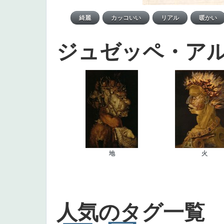
ジュゼッペ・ア
地
火
人気のタグ一覧