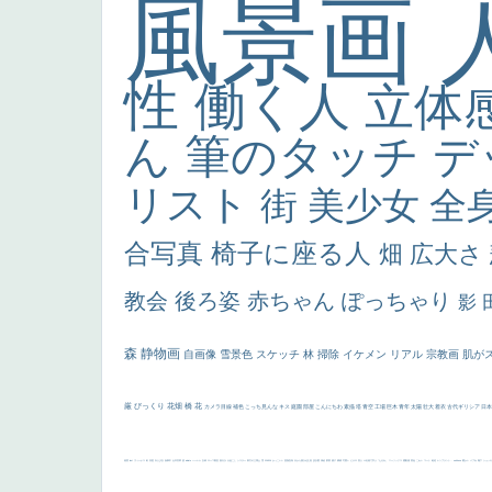
風景画
性
働く人
立体
ん
筆のタッチ
デ
リスト
街
美少女
全
合写真
椅子に座る人
畑
広大さ
教会
後ろ姿
赤ちゃん
ぽっちゃり
影
森
静物画
自画像
雪景色
スケッチ
林
掃除
イケメン
リアル
宗教画
肌が
厳
びっくり
花畑
橋
花
カメラ目線
補色
こっち見んな
キス
庭園
部屋
こんにちわ
素描
塔
青空
工場
巨木
青年
太陽
壮大
着衣
古代ギリシア
日
画質
last
ヴィーナス
剣
哀愁
白人少女
食事中
山本芳翠
麦
alciato
ハーレム
女神
ローマ教皇
奥行き
火起こし
シスター
東方の三博士
雪
114514
かっこいい
受胎告知
天から覗き込む顔
設計図
挿絵
群衆
親子
裸婦
可愛い
ピサロ
美人
＃名画で学ぶ「たるみ」
ニーソックス
躍動感
黄色
こわい
コート
畦道
レンブラント・
sekkusu
暖かい
バブみ
靴下
ショッ