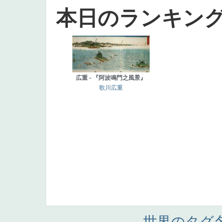
本日のランキン
広重 - 『阿波鳴門之風景』
歌川広重
世界のタグ