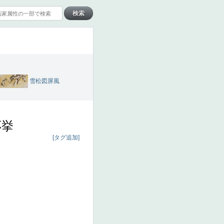
雪松図屏風
応挙
[タグ追加]