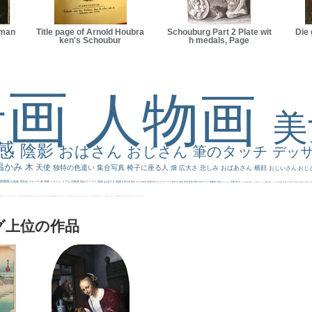
sman
Title page of Arnold Houbra
Schouburg Part 2 Plate wit
Die 
ken's Schoubur
h medals, Page
景画
人物画
感
陰影
おばさん
おじさん
筆のタッチ
デッ
温かみ
木
天使
独特の色遣い
集合写真
椅子に座る人
畑
広大さ
悲しみ
おばあさん
横顔
おじいさん
おじ
静物画
自画像
雪景色
スケッチ
林
掃除
イケメン
リアル
宗教画
肌がスベスベ
強気
おばさま
植物
作家写真
夜景
モデル体型
部屋写真
川
ロングヘアー
鮮やか
油絵
英雄
家族
野原
古代ローマ
胸像画
荘厳
びっくり
花畑
橋
花
カメラ目線
補色
こっち見んな
キス
庭園
部屋
こんにちわ
素描
塔
青空
工場
巨木
青年
太陽
壮大
着衣
古
道
レンブラント・
sekkusu
暖かい
バブみ
靴下
ショッキング
人物が
クリアな空気感
黄色の太陽
じゃがいも
お墓
イケおじ
＃推しの絵
孔雀 天使
ホラー
気が強そう
ローマ皇帝
風車
港
エロ
これしか勝たん
リラックス
王子
厳しい表情
男性
船
こっちみんな
＃尊すぎて死にそう
聖書
セットがうまくいかない
天国 天使
王
本
美人画
カウボーイハット
海岸
帽子
こっち見るな
＃My Favirite
風景が
天国
イギリス
スーツ
精細
メイド
顔無し
オナニーおかず
＃オワーズ川カッコ良すぎ
グ上位の作品