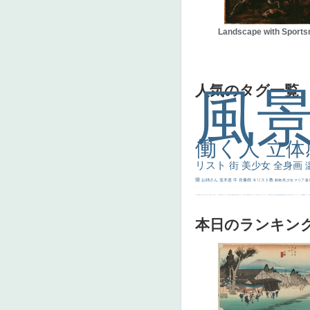
Landscape with Sport
人気のタグ一覧
風
働く人
立体
リスト
街
美少女
全身画
畑
お姉さん
並木道
牛
肖像画
キリスト教
動物
馬
少女
マリア
森
士
マダム
配給
嫌な目つき
色
w]
こっち見てない
色白
聖セシリア
白馬
かっこいい女性
座る
画質
last
ヴィーナス
剣
哀愁
白人少女
食事中
山本芳翠
麦
alciato
ハーレム
女神
ローマ教皇
奥行き
火起こし
シスター
東方の三博士
雪
114514
かっこいい
受胎告知
天から覗き込む顔
設計図
挿絵
群衆
親子
裸婦
可愛い
ピサロ
美人
＃名画で学ぶ「たるみ」
ニーソックス
躍動感
黄色
こわい
コート
畦
本日のランキン