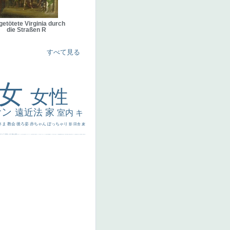
getötete Virginia durch
die Straßen R
すべて見る
美女
女性
サン
遠近法
家
室内
キ
さま
教会
後ろ姿
赤ちゃん
ぽっちゃり
影
田舎
麦
代ギリシア
日本画
うさぎ
疲れた表情
悪女
フランス
くびれ
祈り
生活
光
弱気
ゴッホ
＃シスレーファン
苦悩
子供
麦わら帽子
駅
コントラスト
野菜
イエス
かわいい
レベチ
魚
美少年
列車
瓶
酒場
セックス
＃我が人生
美女イケメン
理想
悪魔
新聞写真
坊主
寝ている
手
歌川広重
ゆがみ
童顔
空中浮遊
ドラゴン
人物写真
星空
山
ひまわり
富嶽百景
１
お金持ち
騎