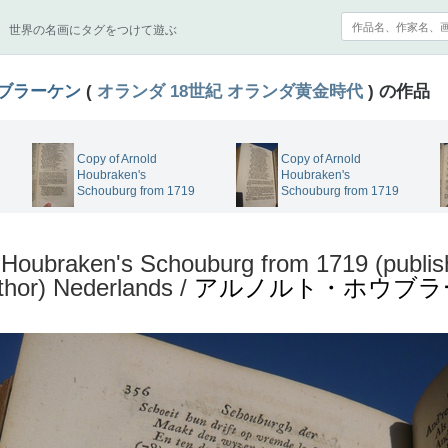
世界の名画にタグをつけて遊ぶ
ブラーケン
(
オランダ
18世紀
オランダ黄金時代
) の作品
Copy of Arnold
Copy of Arnold
Houbraken's
Houbraken's
Schouburg from 1719
Schouburg from 1719
 Houbraken's Schouburg from 1719 (publis
thor) Nederlands /
アルノルト・ホウブラ