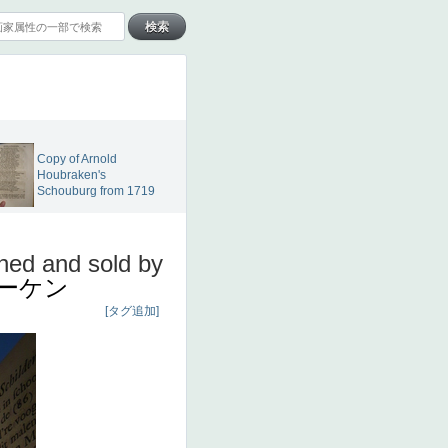
Copy of Arnold
Houbraken's
Schouburg from 1719
hed and sold by
ーケン
[タグ追加]