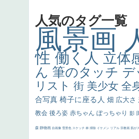
人気のタグ一覧
風景画
性
働く人
立体
ん
筆のタッチ
デ
リスト
街
美少女
全
合写真
椅子に座る人
畑
広大さ
教会
後ろ姿
赤ちゃん
ぽっちゃり
影
森
静物画
自画像
雪景色
スケッチ
林
掃除
イケメン
リアル
宗教画
肌が