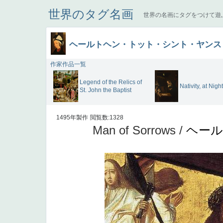
世界のタグ名画
世界の名画にタグをつけて遊
ヘールトヘン・トット・シント・ヤンス
作家作品一覧
Legend of the Relics of
Nativity, at Night
St. John the Baptist
1495年製作
閲覧数:1328
Man of Sorrows /
ヘー