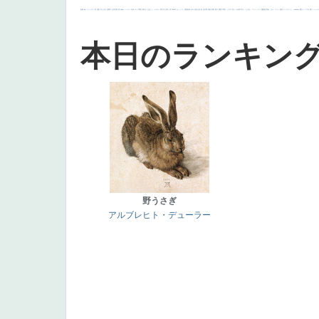
画質
last
ヴィーナス
剣
哀愁
白人少女
食事中
山本芳翠
麦
alciato
ハーレム
女神
ローマ教皇
奥行き
火起こし
シスター
東方の三博士
雪
114514
かっこいい
受胎告知
天から覗き込む顔
設計図
挿絵
群衆
親子
裸婦
可愛い
ピサロ
美人
＃名画で学ぶ「たるみ」
ニーソックス
躍動感
黄色
こわい
コート
畦道
レンブラント・
sekkusu
暖かい
バブみ
靴下
ショッ
本日のランキン
野うさぎ
アルブレヒト・デューラー