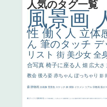
人気のタグ一覧
風景画
性
働く人
立体
ん
筆のタッチ
デ
リスト
街
美少女
全
合写真
椅子に座る人
畑
広大さ
教会
後ろ姿
赤ちゃん
ぽっちゃり
影
森
静物画
自画像
雪景色
スケッチ
林
掃除
イケメン
リアル
宗教画
肌が
厳
びっくり
花畑
橋
花
カメラ目線
補色
こっち見んな
キス
庭園
部屋
こんにちわ
素描
塔
青空
工場
巨木
青年
太陽
壮大
着衣
古代ギリシア
日