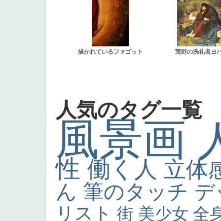
描かれているファゴット
荒野の洗礼者ヨ
人気のタグ一覧
風景画
性
働く人
立体
ん
筆のタッチ
デ
リスト
街
美少女
全