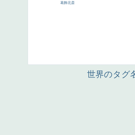
葛飾北斎
世界のタグ