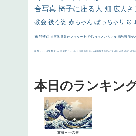
合写真
椅子に座る人
畑
広大さ
教会
後ろ姿
赤ちゃん
ぽっちゃり
影
森
静物画
自画像
雪景色
スケッチ
林
掃除
イケメン
リアル
宗教画
肌が
厳
びっくり
花畑
橋
花
カメラ目線
補色
こっち見んな
キス
庭園
部屋
こんにちわ
素描
塔
青空
工場
巨木
青年
太陽
壮大
着衣
古代ギリシア
日
画質
last
ヴィーナス
剣
哀愁
白人少女
食事中
山本芳翠
麦
alciato
ハーレム
女神
ローマ教皇
奥行き
火起こし
シスター
東方の三博士
雪
114514
かっこいい
受胎告知
天から覗き込む顔
設計図
挿絵
群衆
親子
裸婦
可愛い
ピサロ
美人
＃名画で学ぶ「たるみ」
ニーソックス
躍動感
黄色
こわい
コート
畦道
レンブラント・
sekkusu
暖かい
バブみ
靴下
ショッ
本日のランキン
冨嶽三十六景