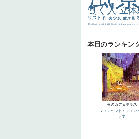
働く人
立体
リスト
街
美少女
全身画
畑
お姉さん
並木道
牛
肖像画
キリスト教
動物
馬
少女
マリア
森
士
マダム
配給
嫌な目つき
色
w]
こっち見てない
色白
聖セシリア
白馬
かっこいい女性
座る
画質
last
ヴィーナス
剣
哀愁
白人少女
食事中
山本芳翠
麦
alciato
ハーレム
女神
ローマ教皇
奥行き
火起こし
シスター
東方の三博士
雪
114514
かっこいい
受胎告知
天から覗き込む顔
設計図
挿絵
群衆
親子
裸婦
可愛い
ピサロ
美人
＃名画で学ぶ「たるみ」
ニーソックス
躍動感
黄色
こわい
コート
畦
本日のランキン
夜のカフェテラス
フィンセント・ファン
ッホ