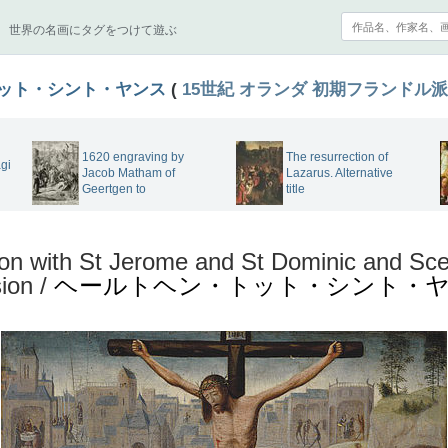
世界の名画にタグをつけて遊ぶ
ット・シント・ヤンス
(
15世紀
オランダ
初期フランドル派
1620 engraving by
The resurrection of
gi
Jacob Matham of
Lazarus. Alternative
Geertgen to
title
ion with St Jerome and St Dominic and Sc
ion /
ヘールトヘン・トット・シント・