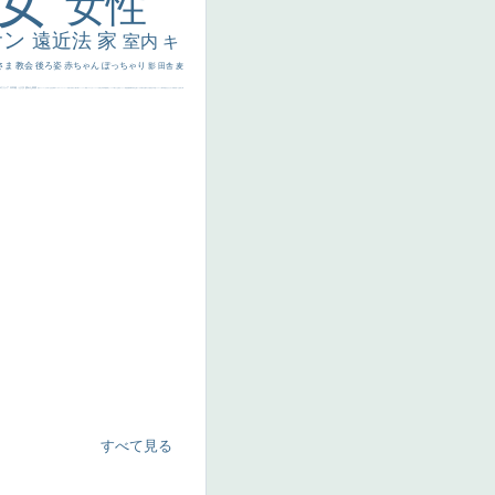
美女
女性
サン
遠近法
家
室内
キ
さま
教会
後ろ姿
赤ちゃん
ぽっちゃり
影
田舎
麦
代ギリシア
日本画
うさぎ
疲れた表情
悪女
フランス
くびれ
祈り
生活
光
弱気
ゴッホ
＃シスレーファン
苦悩
子供
麦わら帽子
駅
コントラスト
野菜
イエス
かわいい
レベチ
魚
美少年
列車
瓶
酒場
セックス
＃我が人生
美女イケメン
理想
悪魔
新聞写真
坊主
寝ている
手
歌川広重
ゆがみ
童顔
空中浮遊
ドラゴン
人物写真
星空
山
ひまわり
富嶽百景
１
お金持ち
騎
すべて見る