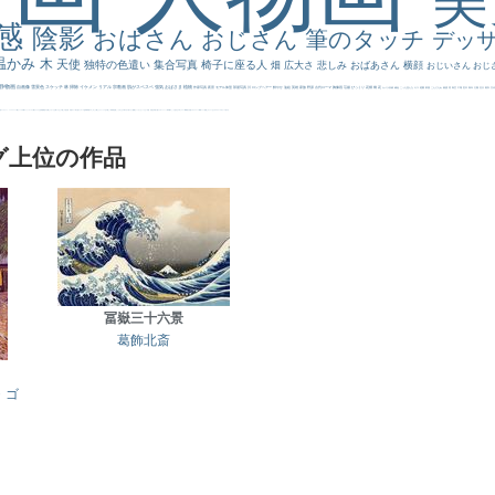
感
陰影
おばさん
おじさん
筆のタッチ
デッ
温かみ
木
天使
独特の色遣い
集合写真
椅子に座る人
畑
広大さ
悲しみ
おばあさん
横顔
おじいさん
おじ
静物画
自画像
雪景色
スケッチ
林
掃除
イケメン
リアル
宗教画
肌がスベスベ
強気
おばさま
植物
作家写真
夜景
モデル体型
部屋写真
川
ロングヘアー
鮮やか
油絵
英雄
家族
野原
古代ローマ
胸像画
荘厳
びっくり
花畑
橋
花
カメラ目線
補色
こっち見んな
キス
庭園
部屋
こんにちわ
素描
塔
青空
工場
巨木
青年
太陽
壮大
着衣
古
道
レンブラント・
sekkusu
暖かい
バブみ
靴下
ショッキング
人物が
クリアな空気感
黄色の太陽
じゃがいも
お墓
イケおじ
＃推しの絵
孔雀 天使
ホラー
気が強そう
ローマ皇帝
風車
港
エロ
これしか勝たん
リラックス
王子
厳しい表情
男性
船
こっちみんな
＃尊すぎて死にそう
聖書
セットがうまくいかない
天国 天使
王
本
美人画
カウボーイハット
海岸
帽子
こっち見るな
＃My Favirite
風景が
天国
イギリス
スーツ
精細
メイド
顔無し
オナニーおかず
＃オワーズ川カッコ良すぎ
グ上位の作品
冨嶽三十六景
葛飾北斎
・ゴ