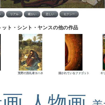
トット・シント・ヤンスの他の作品
荒野の洗礼者ヨハネ
描かれているファゴット
キ
景画
人物画