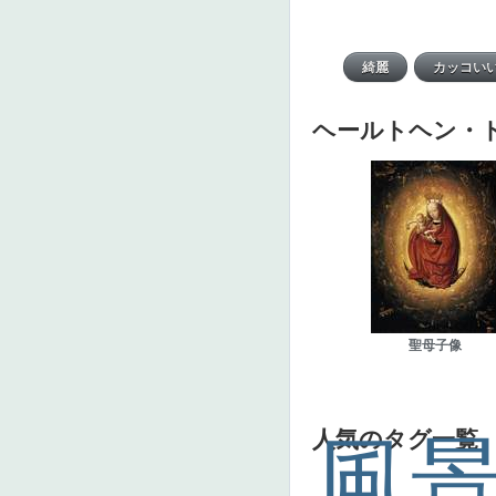
ヘールトヘン・
聖母子像
人気のタグ一覧
風