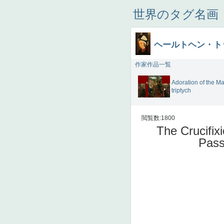
世界のタグ名画
ヘールトヘン・ト
作家作品一覧
Adoration of the Ma
triptych
閲覧数:1800
The Crucifix
Pass