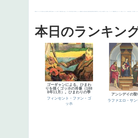
画質
last
ヴィーナス
剣
哀愁
白人少女
食事中
山本芳翠
麦
alciato
ハーレム
女神
ローマ教皇
奥行き
火起こし
シスター
東方の三博士
雪
114514
かっこいい
受胎告知
天から覗き込む顔
設計図
挿絵
群衆
親子
裸婦
可愛い
ピサロ
美人
＃名画で学ぶ「たるみ」
ニーソックス
躍動感
黄色
こわい
コート
畦道
レンブラント・
sekkusu
暖かい
バブみ
靴下
ショッ
本日のランキン
ゴーギャンによる、ひまわ
りを描くゴッホの肖像（188
8年11月）。ひまわりの季
アンシデイの聖
フィンセント・ファン・ゴ
ラファエロ・サン
ッホ