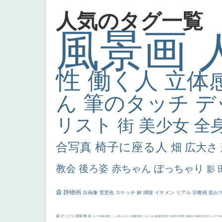
人気のタグ一覧
風景画
性
働く人
立体
ん
筆のタッチ
デ
リスト
街
美少女
全
合写真
椅子に座る人
畑
広大さ
教会
後ろ姿
赤ちゃん
ぽっちゃり
影
森
静物画
自画像
雪景色
スケッチ
林
掃除
イケメン
リアル
宗教画
肌が
厳
びっくり
花畑
橋
花
カメラ目線
補色
こっち見んな
キス
庭園
部屋
こんにちわ
素描
塔
青空
工場
巨木
青年
太陽
壮大
着衣
古代ギリシア
日