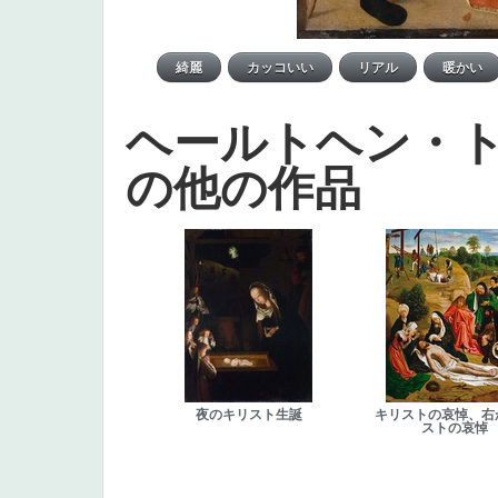
ヘールトヘン・
の他の作品
夜のキリスト生誕
キリストの哀悼、右
ストの哀悼