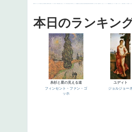
画質
last
ヴィーナス
剣
哀愁
白人少女
食事中
山本芳翠
麦
alciato
ハーレム
女神
ローマ教皇
奥行き
火起こし
シスター
東方の三博士
雪
114514
かっこいい
受胎告知
天から覗き込む顔
設計図
挿絵
群衆
親子
裸婦
可愛い
ピサロ
美人
＃名画で学ぶ「たるみ」
ニーソックス
躍動感
黄色
こわい
コート
畦道
レンブラント・
sekkusu
暖かい
バブみ
靴下
ショッ
本日のランキン
糸杉と星の見える道
ユディト
フィンセント・ファン・ゴ
ジョルジョー
ッホ