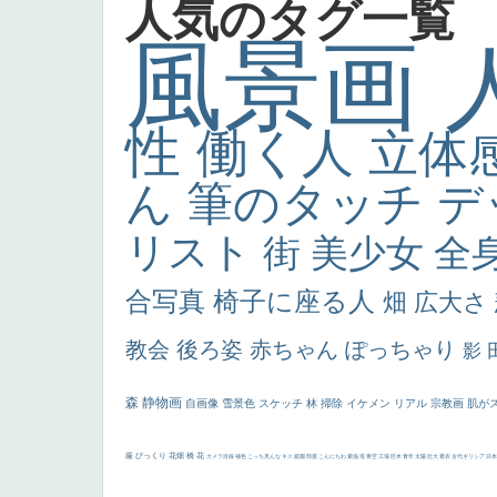
人気のタグ一覧
風景画
性
働く人
立体
ん
筆のタッチ
デ
リスト
街
美少女
全
合写真
椅子に座る人
畑
広大さ
教会
後ろ姿
赤ちゃん
ぽっちゃり
影
森
静物画
自画像
雪景色
スケッチ
林
掃除
イケメン
リアル
宗教画
肌が
厳
びっくり
花畑
橋
花
カメラ目線
補色
こっち見んな
キス
庭園
部屋
こんにちわ
素描
塔
青空
工場
巨木
青年
太陽
壮大
着衣
古代ギリシア
日