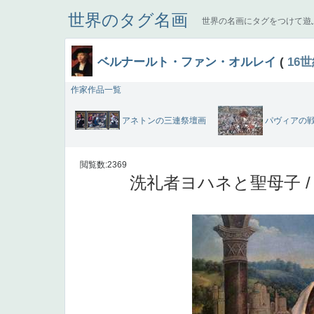
世界のタグ名画
世界の名画にタグをつけて遊
ベルナールト・ファン・オルレイ
(
16
作家作品一覧
アネトンの三連祭壇画
パヴィアの
閲覧数:2369
洗礼者ヨハネと聖母子 