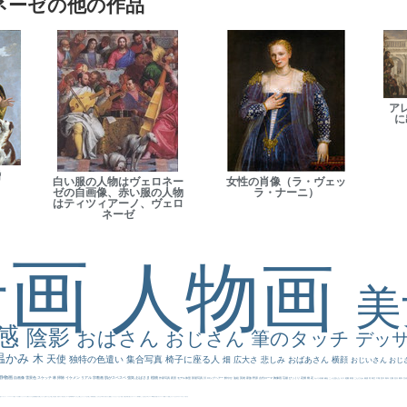
ネーゼの他の作品
ア
に
婚
白い服の人物はヴェロネー
女性の肖像（ラ・ヴェッ
ゼの自画像、赤い服の人物
ラ・ナーニ）
はティツィアーノ、ヴェロ
ネーゼ
景画
人物画
感
陰影
おばさん
おじさん
筆のタッチ
デッ
温かみ
木
天使
独特の色遣い
集合写真
椅子に座る人
畑
広大さ
悲しみ
おばあさん
横顔
おじいさん
おじ
静物画
自画像
雪景色
スケッチ
林
掃除
イケメン
リアル
宗教画
肌がスベスベ
強気
おばさま
植物
作家写真
夜景
モデル体型
部屋写真
川
ロングヘアー
鮮やか
油絵
英雄
家族
野原
古代ローマ
胸像画
荘厳
びっくり
花畑
橋
花
カメラ目線
補色
こっち見んな
キス
庭園
部屋
こんにちわ
素描
塔
青空
工場
巨木
青年
太陽
壮大
着衣
古
道
レンブラント・
sekkusu
暖かい
バブみ
靴下
ショッキング
人物が
クリアな空気感
黄色の太陽
じゃがいも
お墓
イケおじ
＃推しの絵
孔雀 天使
ホラー
気が強そう
ローマ皇帝
風車
港
エロ
これしか勝たん
リラックス
王子
厳しい表情
男性
船
こっちみんな
＃尊すぎて死にそう
聖書
セットがうまくいかない
天国 天使
王
本
美人画
カウボーイハット
海岸
帽子
こっち見るな
＃My Favirite
風景が
天国
イギリス
スーツ
精細
メイド
顔無し
オナニーおかず
＃オワーズ川カッコ良すぎ