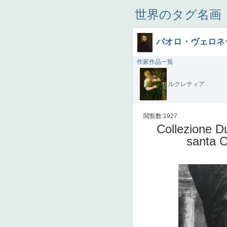
世界のタグ名画
パオロ・ヴェロネ
作家作品一覧
ルクレティア
閲覧数:1927
Collezione Du
santa C