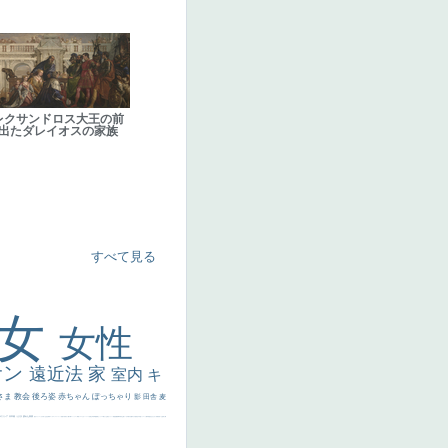
レクサンドロス大王の前
出たダレイオスの家族
すべて見る
美女
女性
サン
遠近法
家
室内
キ
さま
教会
後ろ姿
赤ちゃん
ぽっちゃり
影
田舎
麦
代ギリシア
日本画
うさぎ
疲れた表情
悪女
フランス
くびれ
祈り
生活
光
弱気
ゴッホ
＃シスレーファン
苦悩
子供
麦わら帽子
駅
コントラスト
野菜
イエス
かわいい
レベチ
魚
美少年
列車
瓶
酒場
セックス
＃我が人生
美女イケメン
理想
悪魔
新聞写真
坊主
寝ている
手
歌川広重
ゆがみ
童顔
空中浮遊
ドラゴン
人物写真
星空
山
ひまわり
富嶽百景
１
お金持ち
騎