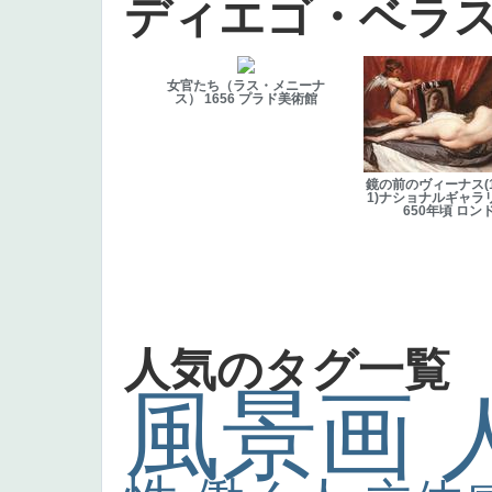
ディエゴ・ベラ
女官たち（ラス・メニーナ
ス） 1656 プラド美術館
鏡の前のヴィーナス(16
1)ナショナルギャラ
650年頃 ロン
人気のタグ一覧
風景画