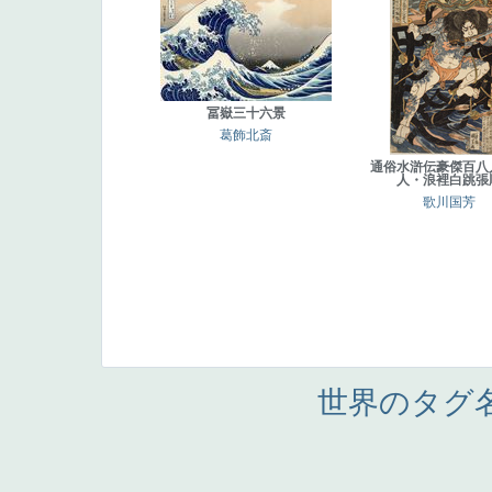
冨嶽三十六景
葛飾北斎
通俗水滸伝豪傑百八
人・浪裡白跳張
歌川国芳
世界のタグ