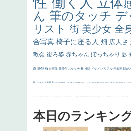
性
働く人
立体
ん
筆のタッチ
デ
リスト
街
美少女
全
合写真
椅子に座る人
畑
広大さ
教会
後ろ姿
赤ちゃん
ぽっちゃり
影
森
静物画
自画像
雪景色
スケッチ
林
掃除
イケメン
リアル
宗教画
肌が
厳
びっくり
花畑
橋
花
カメラ目線
補色
こっち見んな
キス
庭園
部屋
こんにちわ
素描
塔
青空
工場
巨木
青年
太陽
壮大
着衣
古代ギリシア
日
画質
last
ヴィーナス
剣
哀愁
白人少女
食事中
山本芳翠
麦
alciato
ハーレム
女神
ローマ教皇
奥行き
火起こし
シスター
東方の三博士
雪
114514
かっこいい
受胎告知
天から覗き込む顔
設計図
挿絵
群衆
親子
裸婦
可愛い
ピサロ
美人
＃名画で学ぶ「たるみ」
ニーソックス
躍動感
黄色
こわい
コート
畦道
レンブラント・
sekkusu
暖かい
バブみ
靴下
ショッ
本日のランキン