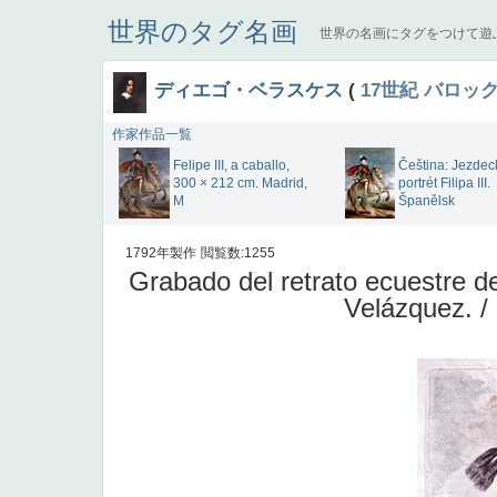
世界のタグ名画
世界の名画にタグをつけて遊
ディエゴ・ベラスケス
(
17世紀
バロッ
作家作品一覧
Felipe III, a caballo,
Čeština: Jezdec
300 × 212 cm. Madrid,
portrét Filipa III.
M
Španělsk
1792年製作
閲覧数:1255
Grabado del retrato ecuestre de
Velázquez. /