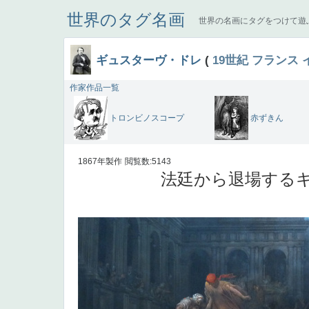
世界のタグ名画
世界の名画にタグをつけて遊
ギュスターヴ・ドレ
(
19世紀
フランス
作家作品一覧
トロンビノスコープ
赤ずきん
1867年製作
閲覧数:5143
法廷から退場するキ