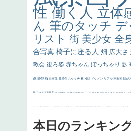
性
働く人
立体
ん
筆のタッチ
デ
リスト
街
美少女
全
合写真
椅子に座る人
畑
広大さ
教会
後ろ姿
赤ちゃん
ぽっちゃり
影
森
静物画
自画像
雪景色
スケッチ
林
掃除
イケメン
リアル
宗教画
肌が
厳
びっくり
花畑
橋
花
カメラ目線
補色
こっち見んな
キス
庭園
部屋
こんにちわ
素描
塔
青空
工場
巨木
青年
太陽
壮大
着衣
古代ギリシア
日
画質
last
ヴィーナス
剣
哀愁
白人少女
食事中
山本芳翠
麦
alciato
ハーレム
女神
ローマ教皇
奥行き
火起こし
シスター
東方の三博士
雪
114514
かっこいい
受胎告知
天から覗き込む顔
設計図
挿絵
群衆
親子
裸婦
可愛い
ピサロ
美人
＃名画で学ぶ「たるみ」
ニーソックス
躍動感
黄色
こわい
コート
畦道
レンブラント・
sekkusu
暖かい
バブみ
靴下
ショッ
本日のランキン