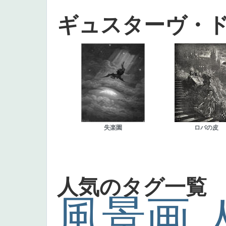
ギュスターヴ・
失楽園
ロバの皮
人気のタグ一覧
風景画