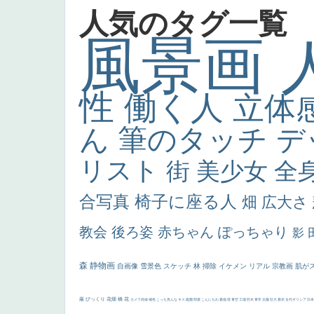
人気のタグ一覧
風景画
性
働く人
立体
ん
筆のタッチ
デ
リスト
街
美少女
全
合写真
椅子に座る人
畑
広大さ
教会
後ろ姿
赤ちゃん
ぽっちゃり
影
森
静物画
自画像
雪景色
スケッチ
林
掃除
イケメン
リアル
宗教画
肌が
厳
びっくり
花畑
橋
花
カメラ目線
補色
こっち見んな
キス
庭園
部屋
こんにちわ
素描
塔
青空
工場
巨木
青年
太陽
壮大
着衣
古代ギリシア
日