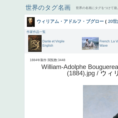
世界のタグ名画
世界の名画にタグをつけて遊
ウィリアム・アドルフ・ブグロー
(
20
作家作品一覧
Dante et Virgile
French: La 
English
Wave
1884年製作
閲覧数:3448
William-Adolphe Bouguerea
(1884).jpg /
ウィ