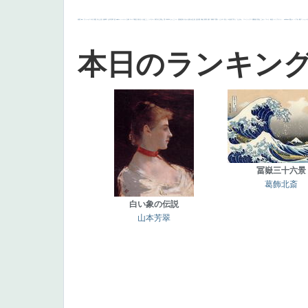
画質
last
ヴィーナス
剣
哀愁
白人少女
食事中
山本芳翠
麦
alciato
ハーレム
女神
ローマ教皇
奥行き
火起こし
シスター
東方の三博士
雪
114514
かっこいい
受胎告知
天から覗き込む顔
設計図
挿絵
群衆
親子
裸婦
可愛い
ピサロ
美人
＃名画で学ぶ「たるみ」
ニーソックス
躍動感
黄色
こわい
コート
畦道
レンブラント・
sekkusu
暖かい
バブみ
靴下
ショッ
本日のランキン
冨嶽三十六景
葛飾北斎
白い象の伝説
山本芳翠