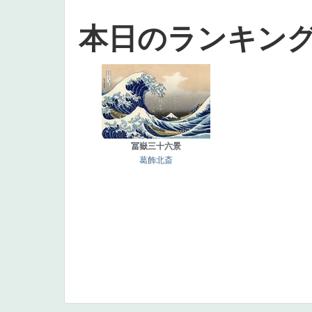
本日のランキン
冨嶽三十六景
葛飾北斎