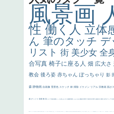
風景画
性
働く人
立体
ん
筆のタッチ
デ
リスト
街
美少女
全
合写真
椅子に座る人
畑
広大さ
教会
後ろ姿
赤ちゃん
ぽっちゃり
影
森
静物画
自画像
雪景色
スケッチ
林
掃除
イケメン
リアル
宗教画
肌が
厳
びっくり
花畑
橋
花
カメラ目線
補色
こっち見んな
キス
庭園
部屋
こんにちわ
素描
塔
青空
工場
巨木
青年
太陽
壮大
着衣
古代ギリシア
日
画質
last
ヴィーナス
剣
哀愁
白人少女
食事中
山本芳翠
麦
alciato
ハーレム
女神
ローマ教皇
奥行き
火起こし
シスター
東方の三博士
雪
114514
かっこいい
受胎告知
天から覗き込む顔
設計図
挿絵
群衆
親子
裸婦
可愛い
ピサロ
美人
＃名画で学ぶ「たるみ」
ニーソックス
躍動感
黄色
こわい
コート
畦道
レンブラント・
sekkusu
暖かい
バブみ
靴下
ショッ