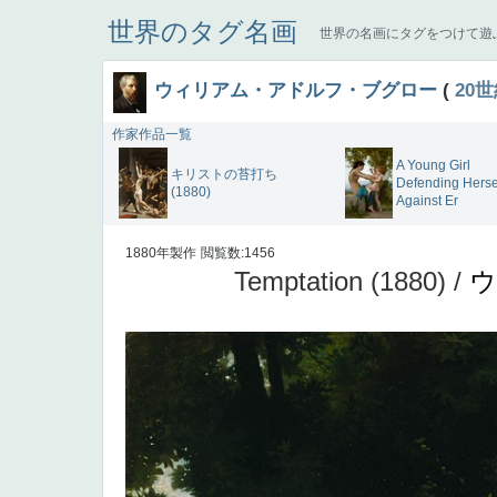
世界のタグ名画
世界の名画にタグをつけて遊
ウィリアム・アドルフ・ブグロー
(
20
作家作品一覧
A Young Girl
キリストの苔打ち
Defending Herse
(1880)
Against Er
1880年製作
閲覧数:1456
Temptation (1880) /
ウ