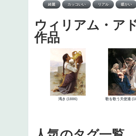
ウィリアム・ア
作品
渇き (1886)
歌を歌う天使達 (18
人気のタグ一覧