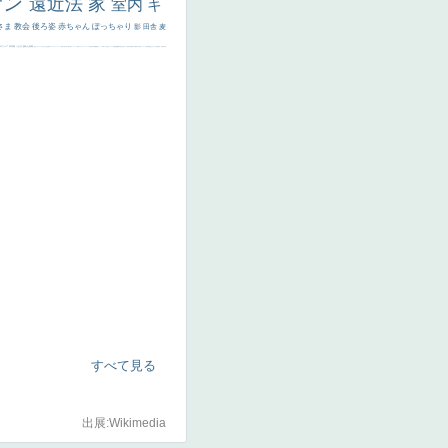
サン
遠近法
家
室内
キ
さま
教会
後ろ姿
赤ちゃん
ぽっちゃり
影
田舎
麦
代ギリシア
日本画
うさぎ
疲れた表情
悪女
フランス
くびれ
祈り
生活
光
弱気
ゴッホ
＃シスレーファン
苦悩
子供
麦わら帽子
駅
コントラスト
野菜
イエス
かわいい
レベチ
魚
美少年
列車
瓶
酒場
セックス
＃我が人生
美女イケメン
理想
悪魔
新聞写真
坊主
寝ている
手
歌川広重
ゆがみ
童顔
空中浮遊
ドラゴン
人物写真
星空
山
ひまわり
富嶽百景
１
お金持ち
騎
すべて見る
出展:Wikimedia