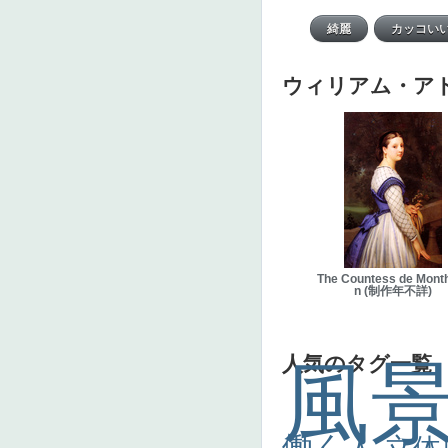
ウィリアム・ア
The Countess de Mont
n (制作年不詳)
人気のタグ一覧
風
働く人