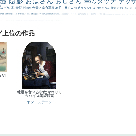
感
陰影
おばさん
おじさん
筆のタッチ
デッ
温かみ
木
天使
独特の色遣い
集合写真
椅子に座る人
畑
広大さ
悲しみ
おばあさん
横顔
おじいさん
おじ
静物画
自画像
雪景色
スケッチ
林
掃除
イケメン
リアル
宗教画
肌がスベスベ
強気
おばさま
植物
作家写真
夜景
モデル体型
部屋写真
川
ロングヘアー
鮮やか
油絵
英雄
家族
野原
古代ローマ
胸像画
荘厳
びっくり
花畑
橋
花
カメラ目線
補色
こっち見んな
キス
庭園
部屋
こんにちわ
素描
塔
青空
工場
巨木
青年
太陽
壮大
着衣
古
道
レンブラント・
sekkusu
暖かい
バブみ
靴下
ショッキング
人物が
クリアな空気感
黄色の太陽
じゃがいも
お墓
イケおじ
＃推しの絵
孔雀 天使
ホラー
気が強そう
ローマ皇帝
風車
港
エロ
これしか勝たん
リラックス
王子
厳しい表情
男性
船
こっちみんな
＃尊すぎて死にそう
聖書
セットがうまくいかない
天国 天使
王
本
美人画
カウボーイハット
海岸
帽子
こっち見るな
＃My Favirite
風景が
天国
イギリス
スーツ
精細
メイド
顔無し
オナニーおかず
＃オワーズ川カッコ良すぎ
グ上位の作品
 Vil
牡蠣を食べる少女:マウリッ
ツハイス美術館蔵
ヤン・ステーン