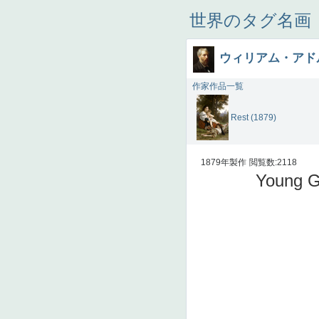
世界のタグ名画
ウィリアム・アド
作家作品一覧
Rest (1879)
1879年製作
閲覧数:2118
Young G