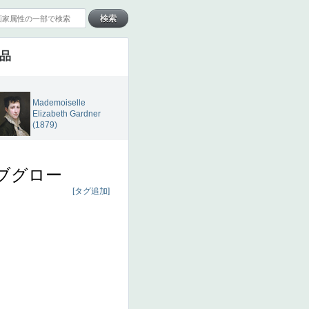
作品
Mademoiselle
Elizabeth Gardner
(1879)
ブグロー
[タグ追加]