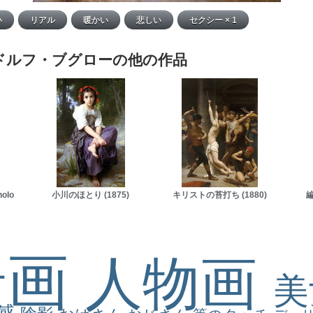
ドルフ・ブグローの他の作品
holo
小川のほとり (1875)
キリストの苔打ち (1880)
編
景画
人物画