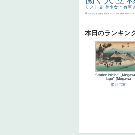
立体
リスト
街
美少女
全身画
畑
お姉さん
並木道
牛
肖像画
キリスト教
動物
馬
少女
マリア
森
士
マダム
配給
嫌な目つき
色
w]
こっち見てない
色白
聖セシリア
白馬
かっこいい女性
座る
画質
last
ヴィーナス
剣
哀愁
白人少女
食事中
山本芳翠
麦
alciato
ハーレム
女神
ローマ教皇
奥行き
火起こし
シスター
東方の三博士
雪
114514
かっこいい
受胎告知
天から覗き込む顔
設計図
挿絵
群衆
親子
裸婦
可愛い
ピサロ
美人
＃名画で学ぶ「たるみ」
ニーソックス
躍動感
黄色
こわい
コート
畦
本日のランキン
Station Ishibe, „Megawa
lage“ (Megawa
歌川広重