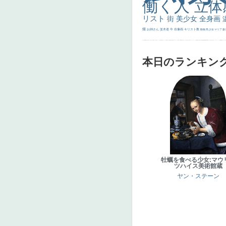
働く人
立体
リスト
街
美少女
全身画
畑
お姉さん
並木道
牛
肖像画
キリスト教
動物
馬
少女
マリア
森
士
マダム
配給
嫌な目つき
色
w]
こっち見てない
色白
聖セシリア
白馬
かっこいい女性
座る
画質
last
ヴィーナス
剣
哀愁
白人少女
食事中
山本芳翠
麦
alciato
ハーレム
女神
ローマ教皇
奥行き
火起こし
シスター
東方の三博士
雪
114514
かっこいい
受胎告知
天から覗き込む顔
設計図
挿絵
群衆
親子
裸婦
可愛い
ピサロ
美人
＃名画で学ぶ「たるみ」
ニーソックス
躍動感
黄色
こわい
コート
畦
本日のランキン
牡蠣を食べる少女:マウ
ツハイス美術館蔵
ヤン・ステーン