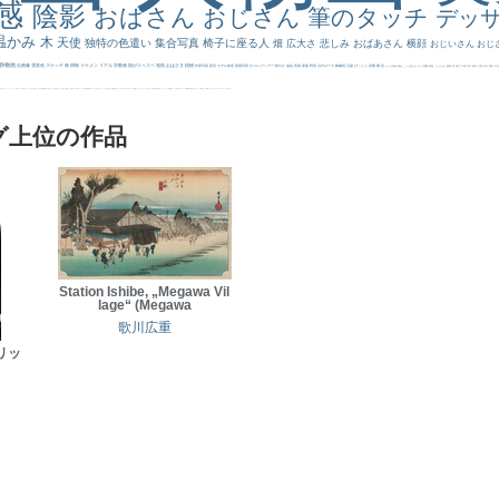
感
陰影
おばさん
おじさん
筆のタッチ
デッ
温かみ
木
天使
独特の色遣い
集合写真
椅子に座る人
畑
広大さ
悲しみ
おばあさん
横顔
おじいさん
おじ
静物画
自画像
雪景色
スケッチ
林
掃除
イケメン
リアル
宗教画
肌がスベスベ
強気
おばさま
植物
作家写真
夜景
モデル体型
部屋写真
川
ロングヘアー
鮮やか
油絵
英雄
家族
野原
古代ローマ
胸像画
荘厳
びっくり
花畑
橋
花
カメラ目線
補色
こっち見んな
キス
庭園
部屋
こんにちわ
素描
塔
青空
工場
巨木
青年
太陽
壮大
着衣
古
道
レンブラント・
sekkusu
暖かい
バブみ
靴下
ショッキング
人物が
クリアな空気感
黄色の太陽
じゃがいも
お墓
イケおじ
＃推しの絵
孔雀 天使
ホラー
気が強そう
ローマ皇帝
風車
港
エロ
これしか勝たん
リラックス
王子
厳しい表情
男性
船
こっちみんな
＃尊すぎて死にそう
聖書
セットがうまくいかない
天国 天使
王
本
美人画
カウボーイハット
海岸
帽子
こっち見るな
＃My Favirite
風景が
天国
イギリス
スーツ
精細
メイド
顔無し
オナニーおかず
＃オワーズ川カッコ良すぎ
グ上位の作品
Station Ishibe, „Megawa Vil
lage“ (Megawa
歌川広重
リッ