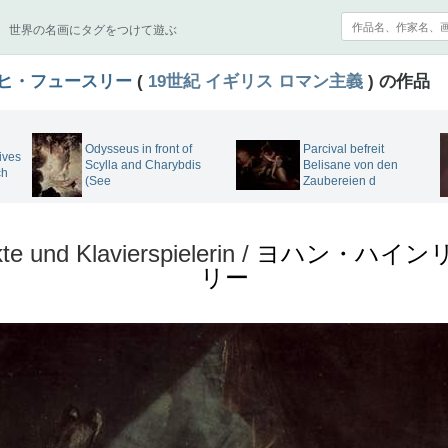
世界の名画にタグをつけて遊ぶ
ヒ・フュースリー
(
19世紀
イギリス
ロマン主義
) の作品
Odysseus in front of
Parcival befreit
ives
Scylla and Charybdis
Belisane von den
ch
(See
Zaubereien d
e und Klavierspielerin /
ヨハン・ハイン
リー