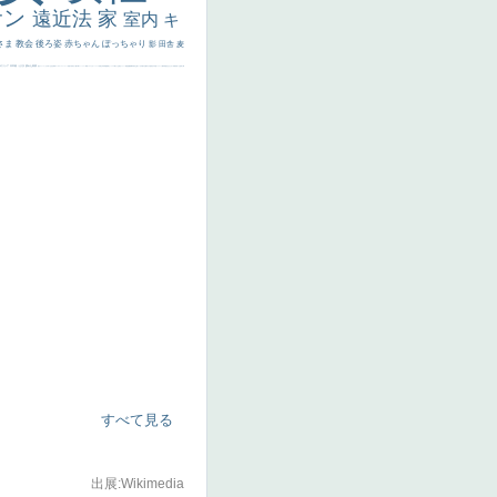
サン
遠近法
家
室内
キ
さま
教会
後ろ姿
赤ちゃん
ぽっちゃり
影
田舎
麦
代ギリシア
日本画
うさぎ
疲れた表情
悪女
フランス
くびれ
祈り
生活
光
弱気
ゴッホ
＃シスレーファン
苦悩
子供
麦わら帽子
駅
コントラスト
野菜
イエス
かわいい
レベチ
魚
美少年
列車
瓶
酒場
セックス
＃我が人生
美女イケメン
理想
悪魔
新聞写真
坊主
寝ている
手
歌川広重
ゆがみ
童顔
空中浮遊
ドラゴン
人物写真
星空
山
ひまわり
富嶽百景
１
お金持ち
騎
すべて見る
出展:Wikimedia