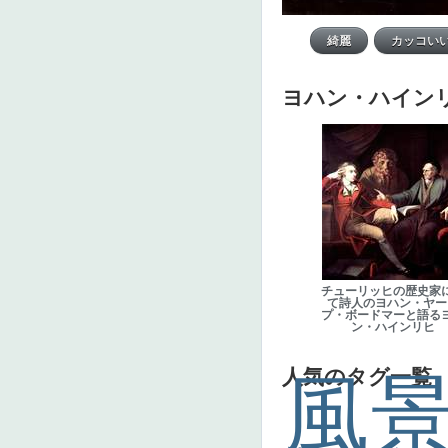
ヨハン・ハイン
チューリッヒの歴史家
て詩人のヨハン・ヤー
プ・ボードマーと語る
ン・ハインリヒ
人気のタグ一覧
風