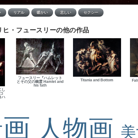
リヒ・フュースリーの他の作品
フュースリー『ハムレット
Titania and Bottom
Fal
とその父の幽霊 Hamlet and
his fath
にし
コ
ヨハ
景画
人物画