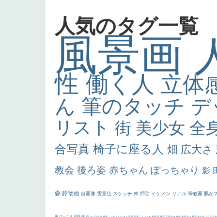
人気のタグ一覧
風景画
性
働く人
立体
ん
筆のタッチ
デ
リスト
街
美少女
全
合写真
椅子に座る人
畑
広大さ
教会
後ろ姿
赤ちゃん
ぽっちゃり
影
森
静物画
自画像
雪景色
スケッチ
林
掃除
イケメン
リアル
宗教画
肌が
厳
びっくり
花畑
橋
花
カメラ目線
補色
こっち見んな
キス
庭園
部屋
こんにちわ
素描
塔
青空
工場
巨木
青年
太陽
壮大
着衣
古代ギリシア
日