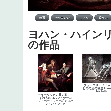
ヨハン・ハイン
の作品
フュースリー『ハム
とその父の幽霊 Hamle
his fath
チューリッヒの歴史家にし
て詩人のヨハン・ヤーコ
プ・ボードマーと語るヨハ
ン・ハインリヒ