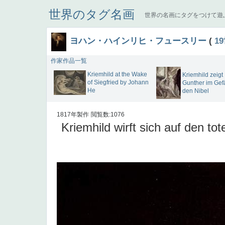
世界のタグ名画
世界の名画にタグをつけて遊
ヨハン・ハインリヒ・フュースリー
(
1
作家作品一覧
Kriemhild at the Wake
Kriemhild zeigt
of Siegfried by Johann
Gunther im Gef
He
den Nibel
1817年製作
閲覧数:1076
Kriemhild wirft sich auf den tot