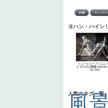
ヨハン・ハイン
フュースリー『ハムレ
とその父の幽霊 Hamlet 
his fath
人気のタグ一覧
風