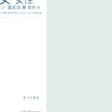
サン
遠近法
家
室内
キ
さま
教会
後ろ姿
赤ちゃん
ぽっちゃり
影
田舎
麦
代ギリシア
日本画
うさぎ
疲れた表情
悪女
フランス
くびれ
祈り
生活
光
弱気
ゴッホ
＃シスレーファン
苦悩
子供
麦わら帽子
駅
コントラスト
野菜
イエス
かわいい
レベチ
魚
美少年
列車
瓶
酒場
セックス
＃我が人生
美女イケメン
理想
悪魔
新聞写真
坊主
寝ている
手
歌川広重
ゆがみ
童顔
空中浮遊
ドラゴン
人物写真
星空
山
ひまわり
富嶽百景
１
お金持ち
騎
すべて見る
出展:Wikimedia