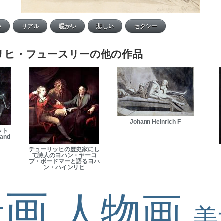
リヒ・フュースリーの他の作品
Johann Heinrich F
ット
and
チューリッヒの歴史家にし
て詩人のヨハン・ヤーコ
プ・ボードマーと語るヨハ
ン・ハインリヒ
景画
人物画