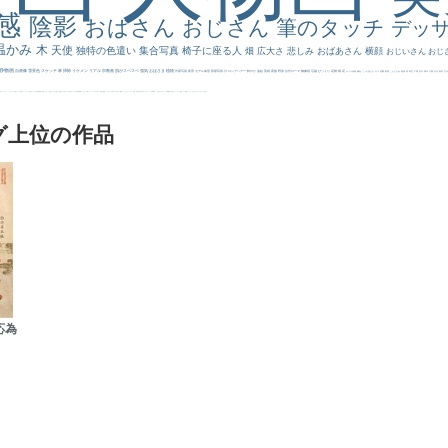
感
陰影
おばさん
おじさん
筆のタッチ
デッ
温かみ
木
天使
独特の色遣い
集合写真
椅子に座る人
畑
広大さ
悲しみ
おばあさん
横顔
おじいさん
おじ
静物画
自画像
雪景色
スケッチ
林
掃除
イケメン
リアル
宗教画
肌がスベスベ
強気
おばさま
植物
作家写真
夜景
モデル体型
部屋写真
川
ロングヘアー
鮮やか
油絵
英雄
家族
野原
古代ローマ
胸像画
荘厳
びっくり
花畑
橋
花
カメラ目線
補色
こっち見んな
キス
庭園
部屋
こんにちわ
素描
塔
青空
工場
巨木
青年
太陽
壮大
着衣
古
道
レンブラント・
sekkusu
暖かい
バブみ
靴下
ショッキング
人物が
クリアな空気感
黄色の太陽
じゃがいも
お墓
イケおじ
＃推しの絵
孔雀 天使
ホラー
気が強そう
ローマ皇帝
風車
港
エロ
これしか勝たん
リラックス
王子
厳しい表情
男性
船
こっちみんな
＃尊すぎて死にそう
聖書
セットがうまくいかない
天国 天使
王
本
美人画
カウボーイハット
海岸
帽子
こっち見るな
＃My Favirite
風景が
天国
イギリス
スーツ
精細
メイド
顔無し
オナニーおかず
＃オワーズ川カッコ良すぎ
グ上位の作品
応為
。