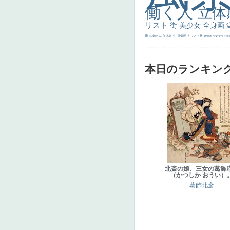
働く人
立体
リスト
街
美少女
全身画
畑
お姉さん
並木道
牛
肖像画
キリスト教
動物
馬
少女
マリア
森
士
マダム
配給
嫌な目つき
色
w]
こっち見てない
色白
聖セシリア
白馬
かっこいい女性
座る
画質
last
ヴィーナス
剣
哀愁
白人少女
食事中
山本芳翠
麦
alciato
ハーレム
女神
ローマ教皇
奥行き
火起こし
シスター
東方の三博士
雪
114514
かっこいい
受胎告知
天から覗き込む顔
設計図
挿絵
群衆
親子
裸婦
可愛い
ピサロ
美人
＃名画で学ぶ「たるみ」
ニーソックス
躍動感
黄色
こわい
コート
畦
本日のランキン
北斎の娘、三女の葛飾
（かつしか おうい）
葛飾北斎