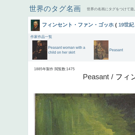
世界のタグ名画
世界の名画にタグをつけて遊
フィンセント・ファン・ゴッホ
(
19世紀
作家作品一覧
Peasant woman with a
Peasant
child on her skirt
1885年製作
閲覧数:1475
Peasant /
フィ