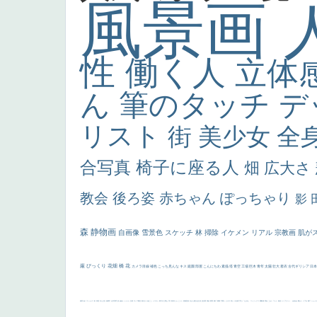
風景画
性
働く人
立体
ん
筆のタッチ
デ
リスト
街
美少女
全
合写真
椅子に座る人
畑
広大さ
教会
後ろ姿
赤ちゃん
ぽっちゃり
影
森
静物画
自画像
雪景色
スケッチ
林
掃除
イケメン
リアル
宗教画
肌が
厳
びっくり
花畑
橋
花
カメラ目線
補色
こっち見んな
キス
庭園
部屋
こんにちわ
素描
塔
青空
工場
巨木
青年
太陽
壮大
着衣
古代ギリシア
日
画質
last
ヴィーナス
剣
哀愁
白人少女
食事中
山本芳翠
麦
alciato
ハーレム
女神
ローマ教皇
奥行き
火起こし
シスター
東方の三博士
雪
114514
かっこいい
受胎告知
天から覗き込む顔
設計図
挿絵
群衆
親子
裸婦
可愛い
ピサロ
美人
＃名画で学ぶ「たるみ」
ニーソックス
躍動感
黄色
こわい
コート
畦道
レンブラント・
sekkusu
暖かい
バブみ
靴下
ショッ