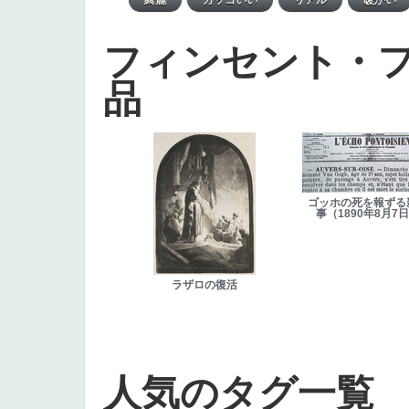
フィンセント・
品
ゴッホの死を報ずる
事（1890年8月7
ラザロの復活
人気のタグ一覧