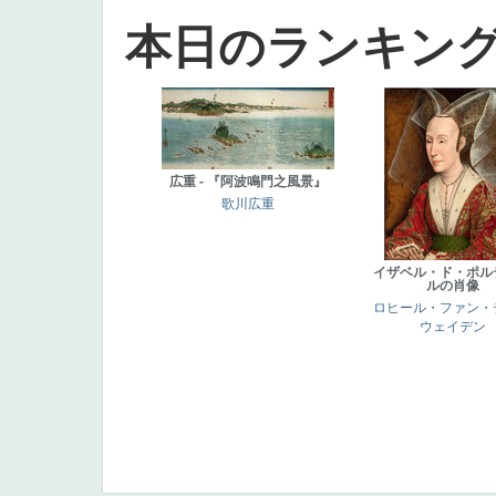
本日のランキン
広重 - 『阿波鳴門之風景』
歌川広重
イザベル・ド・ポル
ルの肖像
ロヒール・ファン・
ウェイデン