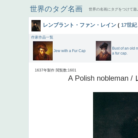
世界のタグ名画
世界の名画にタグをつけて遊
レンブラント・ファン・レイン
(
17世紀
作家作品一覧
Bust of an old 
Jew with a Fur Cap
a fur cap.
1637年製作
閲覧数:1601
A Polish nobleman /