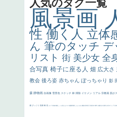
人気のタグ一覧
風景画
性
働く人
立体
ん
筆のタッチ
デ
リスト
街
美少女
全
合写真
椅子に座る人
畑
広大さ
教会
後ろ姿
赤ちゃん
ぽっちゃり
影
森
静物画
自画像
雪景色
スケッチ
林
掃除
イケメン
リアル
宗教画
肌が
厳
びっくり
花畑
橋
花
カメラ目線
補色
こっち見んな
キス
庭園
部屋
こんにちわ
素描
塔
青空
工場
巨木
青年
太陽
壮大
着衣
古代ギリシア
日