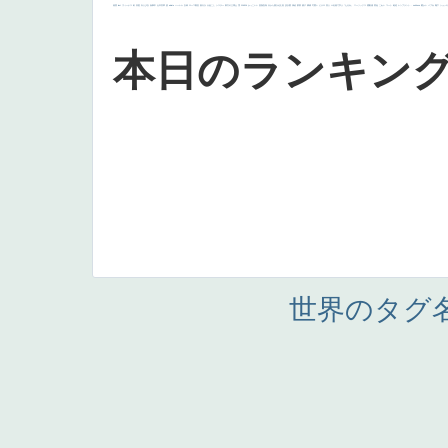
画質
last
ヴィーナス
剣
哀愁
白人少女
食事中
山本芳翠
麦
alciato
ハーレム
女神
ローマ教皇
奥行き
火起こし
シスター
東方の三博士
雪
114514
かっこいい
受胎告知
天から覗き込む顔
設計図
挿絵
群衆
親子
裸婦
可愛い
ピサロ
美人
＃名画で学ぶ「たるみ」
ニーソックス
躍動感
黄色
こわい
コート
畦道
レンブラント・
sekkusu
暖かい
バブみ
靴下
ショッ
本日のランキン
世界のタグ