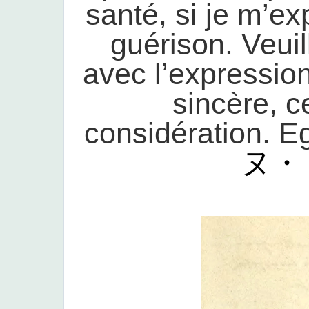
santé, si je m’ex
guérison. Veuil
avec l’expression
sincère, c
considération. Eg
ヌ・