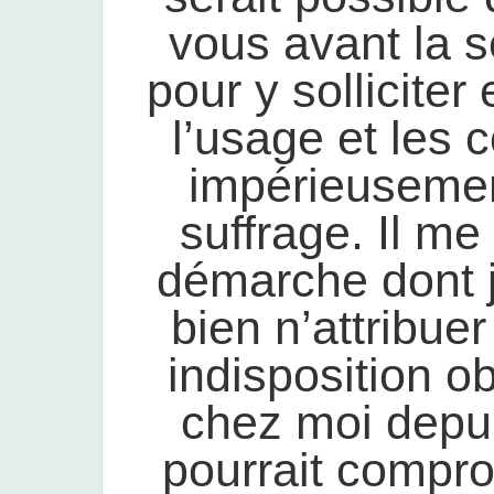
vous avant la 
pour y solliciter
l’usage et les 
impérieusemen
suffrage. Il me
démarche dont j
bien n’attribue
indisposition ob
chez moi depui
pourrait compr