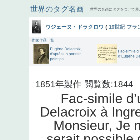
世界のタグ名画
世界の名画にタグをつけて遊
ウジェーヌ・ドラクロワ
(
19世紀
フラ
作家作品一覧
Eugène Delacroix,
Fac-simile d’
d'après un portrait
d’Eugène Del
peint pa
1851年製作
閲覧数:1844
Fac-simile d’
Delacroix à Ingr
Monsieur, Je m’
serait possible