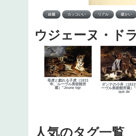
ウジェーヌ・ド
母虎と戯れる子虎（1831
年、ルーヴル美術館所
ダンテの小舟（182
蔵）"Jeune tigr
ーヴル美術館所蔵）"La
que de
人気のタグ一覧