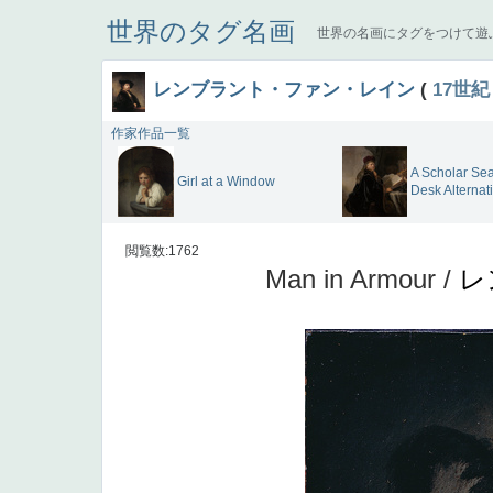
世界のタグ名画
世界の名画にタグをつけて遊
レンブラント・ファン・レイン
(
17世紀
作家作品一覧
A Scholar Sea
Girl at a Window
Desk Alternativ
閲覧数:1762
Man in Armour /
レ