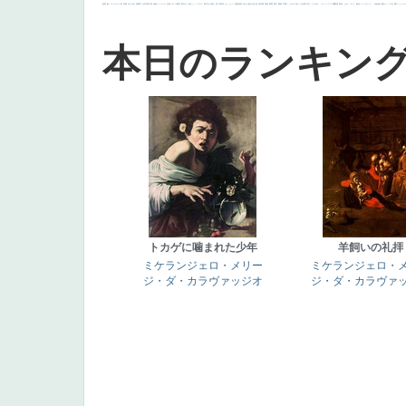
画質
last
ヴィーナス
剣
哀愁
白人少女
食事中
山本芳翠
麦
alciato
ハーレム
女神
ローマ教皇
奥行き
火起こし
シスター
東方の三博士
雪
114514
かっこいい
受胎告知
天から覗き込む顔
設計図
挿絵
群衆
親子
裸婦
可愛い
ピサロ
美人
＃名画で学ぶ「たるみ」
ニーソックス
躍動感
黄色
こわい
コート
畦道
レンブラント・
sekkusu
暖かい
バブみ
靴下
ショッ
本日のランキン
トカゲに噛まれた少年
羊飼いの礼拝
ミケランジェロ・メリー
ミケランジェロ・
ジ・ダ・カラヴァッジオ
ジ・ダ・カラヴァ