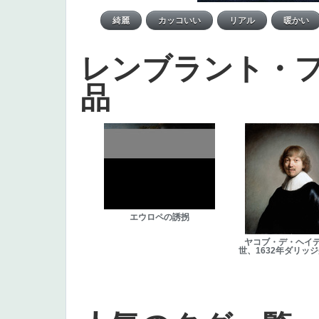
レンブラント・
品
エウロペの誘拐
ヤコブ・デ・ヘイ
世、1632年ダリッ