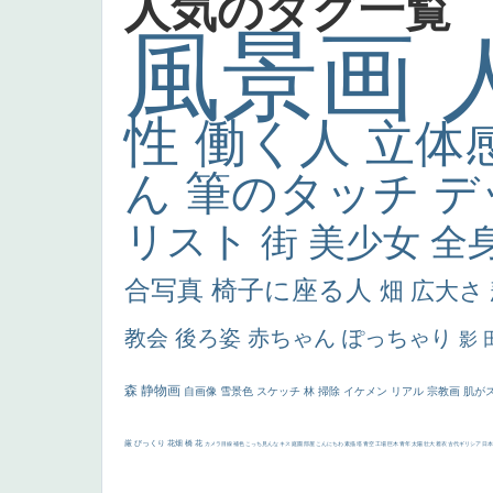
人気のタグ一覧
風景画
性
働く人
立体
ん
筆のタッチ
デ
リスト
街
美少女
全
合写真
椅子に座る人
畑
広大さ
教会
後ろ姿
赤ちゃん
ぽっちゃり
影
森
静物画
自画像
雪景色
スケッチ
林
掃除
イケメン
リアル
宗教画
肌が
厳
びっくり
花畑
橋
花
カメラ目線
補色
こっち見んな
キス
庭園
部屋
こんにちわ
素描
塔
青空
工場
巨木
青年
太陽
壮大
着衣
古代ギリシア
日