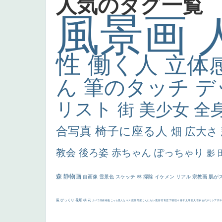
人気のタグ一覧
風景画
性
働く人
立体
ん
筆のタッチ
デ
リスト
街
美少女
全
合写真
椅子に座る人
畑
広大さ
教会
後ろ姿
赤ちゃん
ぽっちゃり
影
森
静物画
自画像
雪景色
スケッチ
林
掃除
イケメン
リアル
宗教画
肌が
厳
びっくり
花畑
橋
花
カメラ目線
補色
こっち見んな
キス
庭園
部屋
こんにちわ
素描
塔
青空
工場
巨木
青年
太陽
壮大
着衣
古代ギリシア
日