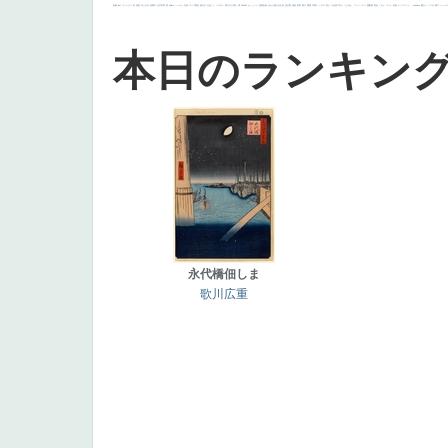
画質
last
ヴィーナス
剣
哀愁
白人少女
食事中
山本芳翠
麦
alciato
ハーレム
女神
ローマ教皇
奥行き
火起こし
シスター
東方の三博士
雪
114514
かっこいい
受胎告知
天から覗き込む顔
設計図
挿絵
群衆
親子
裸婦
可愛い
ピサロ
美人
＃名画で学ぶ「たるみ」
ニーソックス
躍動感
黄色
こわい
コート
畦道
レンブラント・
sekkusu
暖かい
バブみ
靴下
ショッ
本日のランキン
永代橋佃しま
歌川広重