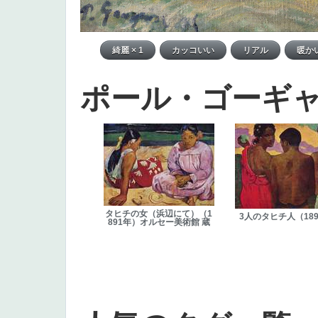
ポール・ゴーギ
タヒチの女（浜辺にて）（1
3人のタヒチ人（18
891年）オルセー美術館 蔵