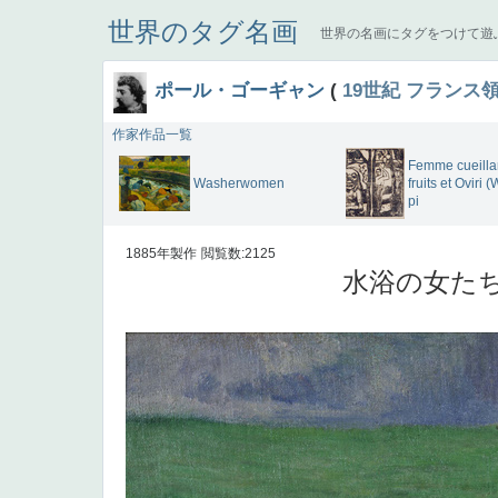
世界のタグ名画
世界の名画にタグをつけて遊
ポール・ゴーギャン
(
19世紀
フランス
作家作品一覧
Femme cueilla
Washerwomen
fruits et Oviri
pi
1885年製作
閲覧数:2125
水浴の女たち