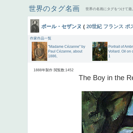
世界のタグ名画
世界の名画にタグをつけて遊
ポール・セザンヌ
(
20世紀
フランス
ポ
作家作品一覧
"Madame Cézanne" by
Portrait of Amb
Paul Cézanne, about
Vollard. Oil on
1886,
1
1888年製作
閲覧数:1452
The Boy in the R