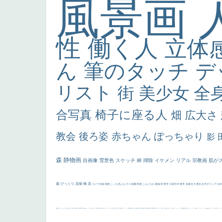
風景画
性
働く人
立体
ん
筆のタッチ
デ
リスト
街
美少女
全
合写真
椅子に座る人
畑
広大さ
教会
後ろ姿
赤ちゃん
ぽっちゃり
影
森
静物画
自画像
雪景色
スケッチ
林
掃除
イケメン
リアル
宗教画
肌が
厳
びっくり
花畑
橋
花
カメラ目線
補色
こっち見んな
キス
庭園
部屋
こんにちわ
素描
塔
青空
工場
巨木
青年
太陽
壮大
着衣
古代ギリシア
日
画質
last
ヴィーナス
剣
哀愁
白人少女
食事中
山本芳翠
麦
alciato
ハーレム
女神
ローマ教皇
奥行き
火起こし
シスター
東方の三博士
雪
114514
かっこいい
受胎告知
天から覗き込む顔
設計図
挿絵
群衆
親子
裸婦
可愛い
ピサロ
美人
＃名画で学ぶ「たるみ」
ニーソックス
躍動感
黄色
こわい
コート
畦道
レンブラント・
sekkusu
暖かい
バブみ
靴下
ショッ