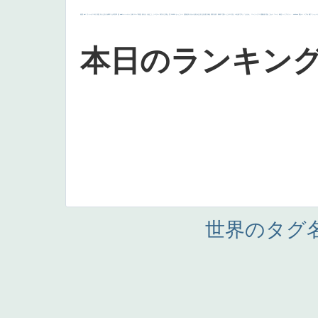
画質
last
ヴィーナス
剣
哀愁
白人少女
食事中
山本芳翠
麦
alciato
ハーレム
女神
ローマ教皇
奥行き
火起こし
シスター
東方の三博士
雪
114514
かっこいい
受胎告知
天から覗き込む顔
設計図
挿絵
群衆
親子
裸婦
可愛い
ピサロ
美人
＃名画で学ぶ「たるみ」
ニーソックス
躍動感
黄色
こわい
コート
畦道
レンブラント・
sekkusu
暖かい
バブみ
靴下
ショッ
本日のランキン
世界のタグ