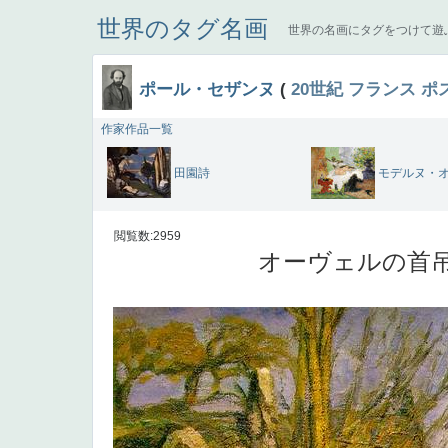
世界のタグ名画
世界の名画にタグをつけて遊
ポール・セザンヌ
(
20世紀
フランス
ポ
作家作品一覧
田園詩
モデルヌ・
閲覧数:2959
オーヴェルの首吊