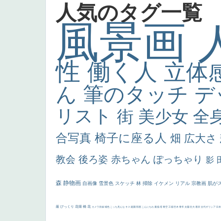
人気のタグ一覧
風景画
性
働く人
立体
ん
筆のタッチ
デ
リスト
街
美少女
全
合写真
椅子に座る人
畑
広大さ
教会
後ろ姿
赤ちゃん
ぽっちゃり
影
森
静物画
自画像
雪景色
スケッチ
林
掃除
イケメン
リアル
宗教画
肌が
厳
びっくり
花畑
橋
花
カメラ目線
補色
こっち見んな
キス
庭園
部屋
こんにちわ
素描
塔
青空
工場
巨木
青年
太陽
壮大
着衣
古代ギリシア
日