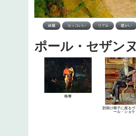
ポール・セザン
略奪
肘掛け椅子に座るヴ
ール・ショケ