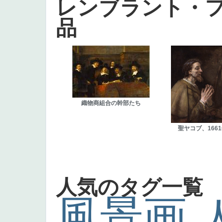
レンブラント・
品
織物商組合の幹部たち
聖ヤコブ、166
人気のタグ一覧
風景画