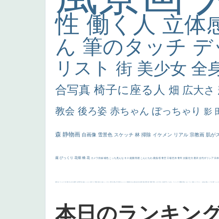
性
働く人
立体
ん
筆のタッチ
デ
リスト
街
美少女
全
合写真
椅子に座る人
畑
広大さ
教会
後ろ姿
赤ちゃん
ぽっちゃり
影
森
静物画
自画像
雪景色
スケッチ
林
掃除
イケメン
リアル
宗教画
肌が
厳
びっくり
花畑
橋
花
カメラ目線
補色
こっち見んな
キス
庭園
部屋
こんにちわ
素描
塔
青空
工場
巨木
青年
太陽
壮大
着衣
古代ギリシア
日
画質
last
ヴィーナス
剣
哀愁
白人少女
食事中
山本芳翠
麦
alciato
ハーレム
女神
ローマ教皇
奥行き
火起こし
シスター
東方の三博士
雪
114514
かっこいい
受胎告知
天から覗き込む顔
設計図
挿絵
群衆
親子
裸婦
可愛い
ピサロ
美人
＃名画で学ぶ「たるみ」
ニーソックス
躍動感
黄色
こわい
コート
畦道
レンブラント・
sekkusu
暖かい
バブみ
靴下
ショッ
本日のランキン