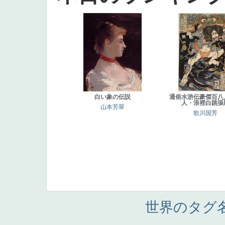
白い象の伝説
通俗水滸伝豪傑百八
人・浪裡白跳張
山本芳翠
歌川国芳
世界のタグ