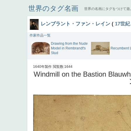
世界のタグ名画
世界の名画にタグをつけて遊
レンブラント・ファン・レイン
(
17世紀
作家作品一覧
Drawing from the Nude
Model in Rembrandt's
Recumbent 
Stud
1640年製作
閲覧数:1644
Windmill on the Bastion Blauw