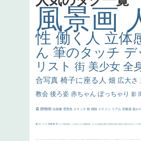
人気のタグ一覧
風景画
性
働く人
立体
ん
筆のタッチ
デ
リスト
街
美少女
全
合写真
椅子に座る人
畑
広大さ
教会
後ろ姿
赤ちゃん
ぽっちゃり
影
森
静物画
自画像
雪景色
スケッチ
林
掃除
イケメン
リアル
宗教画
肌が
厳
びっくり
花畑
橋
花
カメラ目線
補色
こっち見んな
キス
庭園
部屋
こんにちわ
素描
塔
青空
工場
巨木
青年
太陽
壮大
着衣
古代ギリシア
日
画質
last
ヴィーナス
剣
哀愁
白人少女
食事中
山本芳翠
麦
alciato
ハーレム
女神
ローマ教皇
奥行き
火起こし
シスター
東方の三博士
雪
114514
かっこいい
受胎告知
天から覗き込む顔
設計図
挿絵
群衆
親子
裸婦
可愛い
ピサロ
美人
＃名画で学ぶ「たるみ」
ニーソックス
躍動感
黄色
こわい
コート
畦道
レンブラント・
sekkusu
暖かい
バブみ
靴下
ショッ