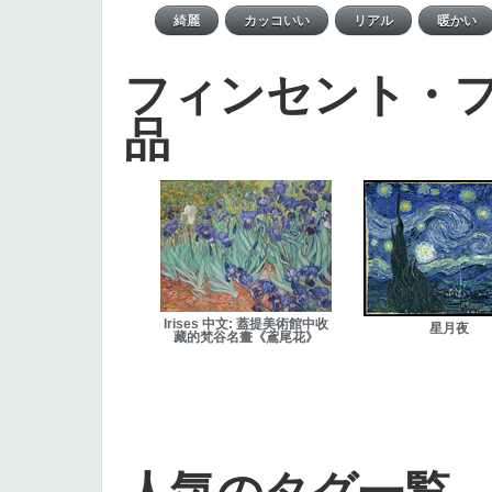
フィンセント・
品
Irises 中文: 蓋提美術館中收
星月夜
藏的梵谷名畫《鳶尾花》