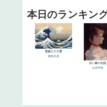
本日のランキン
冨嶽三十六景
葛飾北斎
白い象の伝説
山本芳翠