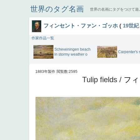
世界のタグ名画
世界の名画にタグをつけて遊
フィンセント・ファン・ゴッホ
(
19世紀
作家作品一覧
Scheveningen beach
Carpenter's 
in stormy weather o
1883年製作
閲覧数:2595
Tulip fields /
フィ