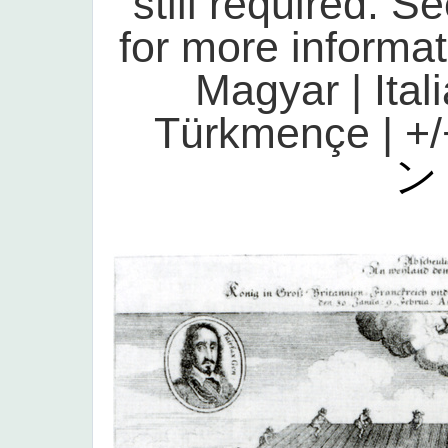
still required.
for more informat
Magyar | Ital
Türkmençe | +/
ン