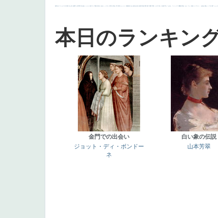
画質
last
ヴィーナス
剣
哀愁
白人少女
食事中
山本芳翠
麦
alciato
ハーレム
女神
ローマ教皇
奥行き
火起こし
シスター
東方の三博士
雪
114514
かっこいい
受胎告知
天から覗き込む顔
設計図
挿絵
群衆
親子
裸婦
可愛い
ピサロ
美人
＃名画で学ぶ「たるみ」
ニーソックス
躍動感
黄色
こわい
コート
畦道
レンブラント・
sekkusu
暖かい
バブみ
靴下
ショッ
本日のランキン
金門での出会い
白い象の伝説
ジョット・ディ・ボンドー
山本芳翠
ネ