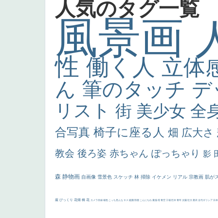
人気のタグ一覧
風景画
性
働く人
立体
ん
筆のタッチ
デ
リスト
街
美少女
全
合写真
椅子に座る人
畑
広大さ
教会
後ろ姿
赤ちゃん
ぽっちゃり
影
森
静物画
自画像
雪景色
スケッチ
林
掃除
イケメン
リアル
宗教画
肌が
厳
びっくり
花畑
橋
花
カメラ目線
補色
こっち見んな
キス
庭園
部屋
こんにちわ
素描
塔
青空
工場
巨木
青年
太陽
壮大
着衣
古代ギリシア
日