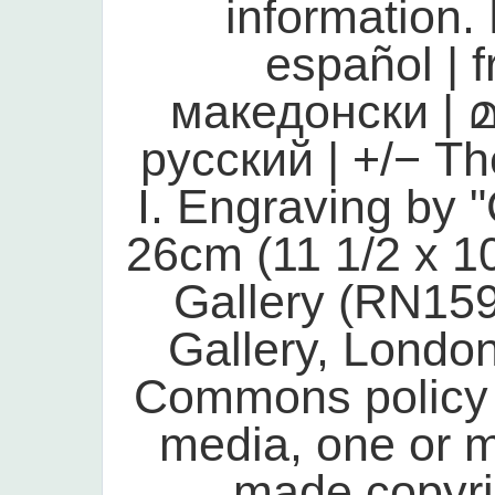
information. 
español | 
македонски | 
русский | +/− Th
I. Engraving by "
26cm (11 1/2 x 10 
Gallery (RN1599
Gallery, Lond
Commons policy a
media, one or m
made copyri