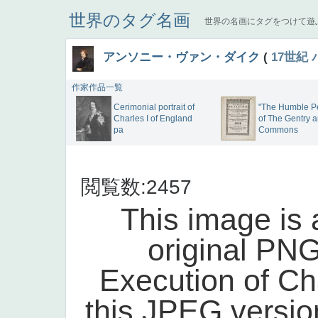
世界のタグ名画
世界の名画にタグをつけて遊
アンソニー・ヴァン・ダイク
(
17世紀
作家作品一覧
Cerimonial portrait of
"The Humble Pe
Charles I of England
of The Gentry 
pa
Commons
閲覧数:2457
This image is 
original PNG
Execution of Cha
this JPEG versi