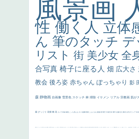
風景画
性
働く人
立体
ん
筆のタッチ
デ
リスト
街
美少女
全
合写真
椅子に座る人
畑
広大さ
教会
後ろ姿
赤ちゃん
ぽっちゃり
影
森
静物画
自画像
雪景色
スケッチ
林
掃除
イケメン
リアル
宗教画
肌が
厳
びっくり
花畑
橋
花
カメラ目線
補色
こっち見んな
キス
庭園
部屋
こんにちわ
素描
塔
青空
工場
巨木
青年
太陽
壮大
着衣
古代ギリシア
日
画質
last
ヴィーナス
剣
哀愁
白人少女
食事中
山本芳翠
麦
alciato
ハーレム
女神
ローマ教皇
奥行き
火起こし
シスター
東方の三博士
雪
114514
かっこいい
受胎告知
天から覗き込む顔
設計図
挿絵
群衆
親子
裸婦
可愛い
ピサロ
美人
＃名画で学ぶ「たるみ」
ニーソックス
躍動感
黄色
こわい
コート
畦道
レンブラント・
sekkusu
暖かい
バブみ
靴下
ショッ