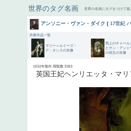
世界のタグ名画
世界の名画にタグをつけて遊
アンソニー・ヴァン・ダイク
(
17世紀
作家作品一覧
馬上のチャール
マリー＝ルイーズ・
とサン・アント
デ・タシスの肖像
の領主の肖像
1632年製作
閲覧数:3363
英国王妃ヘンリエッタ・マリア