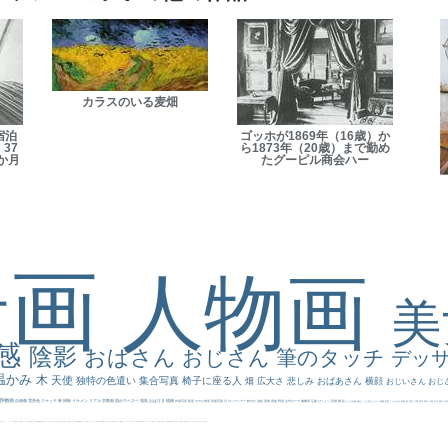
カラスのいる麦畑
宿泊
ゴッホが1869年（16歳）か
37
ら1873年（20歳）まで勤め
か月
たグーピル商会ハー
景画
人物画
感
陰影
おばさん
おじさん
筆のタッチ
デッ
温かみ
木
天使
独特の色遣い
集合写真
椅子に座る人
畑
広大さ
悲しみ
おばあさん
横顔
おじいさん
おじ
静物画
自画像
雪景色
スケッチ
林
掃除
イケメン
リアル
宗教画
肌がスベスベ
強気
おばさま
植物
作家写真
夜景
モデル体型
部屋写真
川
ロングヘアー
鮮やか
油絵
英雄
家族
野原
古代ローマ
胸像画
荘厳
びっくり
花畑
橋
花
カメラ目線
補色
こっち見んな
キス
庭園
部屋
こんにちわ
素描
塔
青空
工場
巨木
青年
太陽
壮大
着衣
古
道
レンブラント・
sekkusu
暖かい
バブみ
靴下
ショッキング
人物が
クリアな空気感
黄色の太陽
じゃがいも
お墓
イケおじ
＃推しの絵
孔雀 天使
ホラー
気が強そう
ローマ皇帝
風車
港
エロ
これしか勝たん
リラックス
王子
厳しい表情
男性
船
こっちみんな
＃尊すぎて死にそう
聖書
セットがうまくいかない
天国 天使
王
本
美人画
カウボーイハット
海岸
帽子
こっち見るな
＃My Favirite
風景が
天国
イギリス
スーツ
精細
メイド
顔無し
オナニーおかず
＃オワーズ川カッコ良すぎ