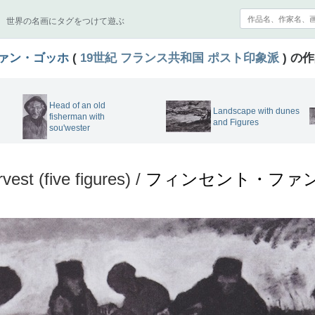
世界の名画にタグをつけて遊ぶ
ァン・ゴッホ
(
19世紀
フランス共和国
ポスト印象派
) の
Head of an old
Landscape with dunes
fisherman with
and Figures
sou'wester
vest (five figures) /
フィンセント・ファ