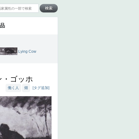
作品
Lying Cow
ン・ゴッホ
働く人
畑
[タグ追加]