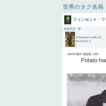
世界のタグ名画
フィンセント・フ
作家作品一覧
Fisherman's wife on
the beach o
1883年製作
閲覧数:1385
Potato har