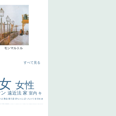
モンマルトル
すべて見る
美女
女性
サン
遠近法
家
室内
キ
さま
教会
後ろ姿
赤ちゃん
ぽっちゃり
影
田舎
麦
代ギリシア
日本画
うさぎ
疲れた表情
悪女
フランス
くびれ
祈り
生活
光
弱気
ゴッホ
＃シスレーファン
苦悩
子供
麦わら帽子
駅
コントラスト
野菜
イエス
かわいい
レベチ
魚
美少年
列車
瓶
酒場
セックス
＃我が人生
美女イケメン
理想
悪魔
新聞写真
坊主
寝ている
手
歌川広重
ゆがみ
童顔
空中浮遊
ドラゴン
人物写真
星空
山
ひまわり
富嶽百景
１
お金持ち
騎