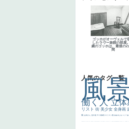
ゴッホがオーヴェルで
したラヴー旅館の部屋。
歳のゴッホは、最後の2
間
人気のタグ一覧
風
働く人
立体
リスト
街
美少女
全身画
畑
お姉さん
並木道
牛
肖像画
キリスト教
動物
馬
少女
マリア
森
士
マダム
配給
嫌な目つき
色
w]
こっち見てない
色白
聖セシリア
白馬
かっこいい女性
座る
画質
last
ヴィーナス
剣
哀愁
白人少女
食事中
山本芳翠
麦
alciato
ハーレム
女神
ローマ教皇
奥行き
火起こし
シスター
東方の三博士
雪
114514
かっこいい
受胎告知
天から覗き込む顔
設計図
挿絵
群衆
親子
裸婦
可愛い
ピサロ
美人
＃名画で学ぶ「たるみ」
ニーソックス
躍動感
黄色
こわい
コート
畦