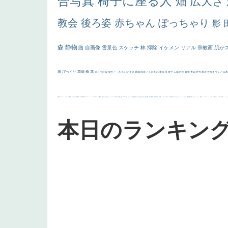
合写真
椅子に座る人
畑
広大さ
教会
後ろ姿
赤ちゃん
ぽっちゃり
影
森
静物画
自画像
雪景色
スケッチ
林
掃除
イケメン
リアル
宗教画
肌が
厳
びっくり
花畑
橋
花
カメラ目線
補色
こっち見んな
キス
庭園
部屋
こんにちわ
素描
塔
青空
工場
巨木
青年
太陽
壮大
着衣
古代ギリシア
日
画質
last
ヴィーナス
剣
哀愁
白人少女
食事中
山本芳翠
麦
alciato
ハーレム
女神
ローマ教皇
奥行き
火起こし
シスター
東方の三博士
雪
114514
かっこいい
受胎告知
天から覗き込む顔
設計図
挿絵
群衆
親子
裸婦
可愛い
ピサロ
美人
＃名画で学ぶ「たるみ」
ニーソックス
躍動感
黄色
こわい
コート
畦道
レンブラント・
sekkusu
暖かい
バブみ
靴下
ショッ
本日のランキン