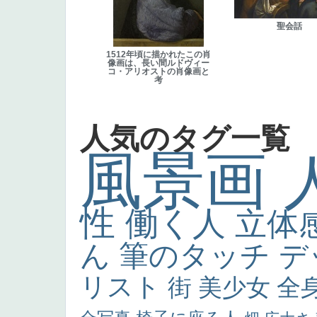
聖会話
1512年頃に描かれたこの肖
像画は、長い間ルドヴィー
コ・アリオストの肖像画と
考
人気のタグ一覧
風景画
性
働く人
立体
ん
筆のタッチ
デ
リスト
街
美少女
全