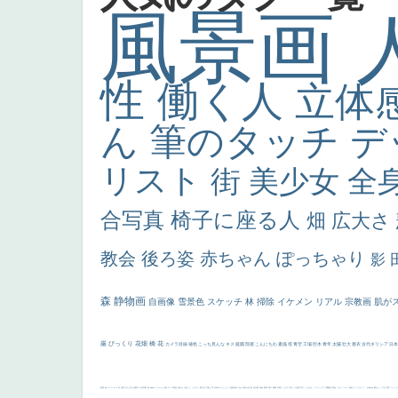
風景画
性
働く人
立体
ん
筆のタッチ
デ
リスト
街
美少女
全
合写真
椅子に座る人
畑
広大さ
教会
後ろ姿
赤ちゃん
ぽっちゃり
影
森
静物画
自画像
雪景色
スケッチ
林
掃除
イケメン
リアル
宗教画
肌が
厳
びっくり
花畑
橋
花
カメラ目線
補色
こっち見んな
キス
庭園
部屋
こんにちわ
素描
塔
青空
工場
巨木
青年
太陽
壮大
着衣
古代ギリシア
日
画質
last
ヴィーナス
剣
哀愁
白人少女
食事中
山本芳翠
麦
alciato
ハーレム
女神
ローマ教皇
奥行き
火起こし
シスター
東方の三博士
雪
114514
かっこいい
受胎告知
天から覗き込む顔
設計図
挿絵
群衆
親子
裸婦
可愛い
ピサロ
美人
＃名画で学ぶ「たるみ」
ニーソックス
躍動感
黄色
こわい
コート
畦道
レンブラント・
sekkusu
暖かい
バブみ
靴下
ショッ