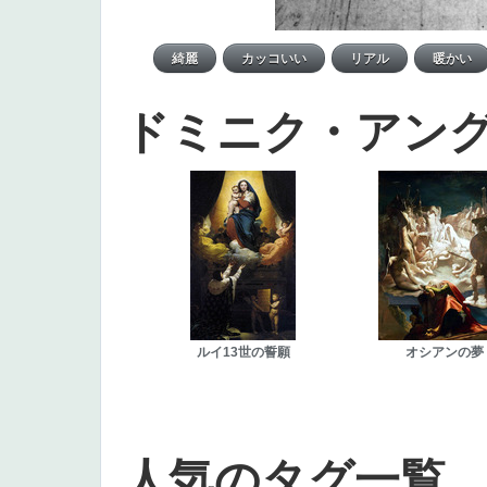
ドミニク・アン
ルイ13世の誓願
オシアンの夢
人気のタグ一覧