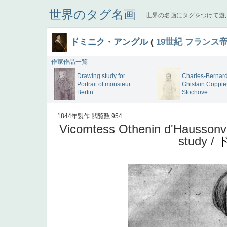
世界のタグ名画
世界の名画にタグをつけて遊
ドミニク・アングル
(
19世紀
フランス
作家作品一覧
Drawing study for
Charles-Bernard
Portrait of monsieur
Ghislain Coppie
Bertin
Stochove
1844年製作
閲覧数:954
Vicomtess Othenin d'Haussonvill
study /