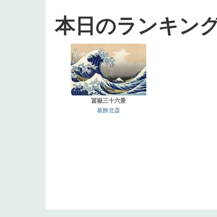
本日のランキン
冨嶽三十六景
葛飾北斎