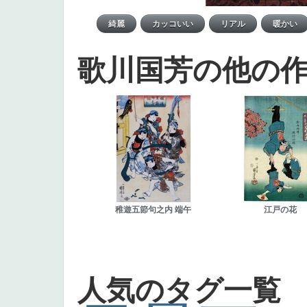
歌川国芳の他の
稚遊五節句之内 端午
江戸の花
人気のタグ一覧