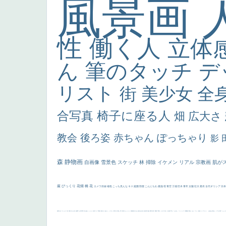
風景画
性
働く人
立体
ん
筆のタッチ
デ
リスト
街
美少女
全
合写真
椅子に座る人
畑
広大さ
教会
後ろ姿
赤ちゃん
ぽっちゃり
影
森
静物画
自画像
雪景色
スケッチ
林
掃除
イケメン
リアル
宗教画
肌が
厳
びっくり
花畑
橋
花
カメラ目線
補色
こっち見んな
キス
庭園
部屋
こんにちわ
素描
塔
青空
工場
巨木
青年
太陽
壮大
着衣
古代ギリシア
日
画質
last
ヴィーナス
剣
哀愁
白人少女
食事中
山本芳翠
麦
alciato
ハーレム
女神
ローマ教皇
奥行き
火起こし
シスター
東方の三博士
雪
114514
かっこいい
受胎告知
天から覗き込む顔
設計図
挿絵
群衆
親子
裸婦
可愛い
ピサロ
美人
＃名画で学ぶ「たるみ」
ニーソックス
躍動感
黄色
こわい
コート
畦道
レンブラント・
sekkusu
暖かい
バブみ
靴下
ショッ