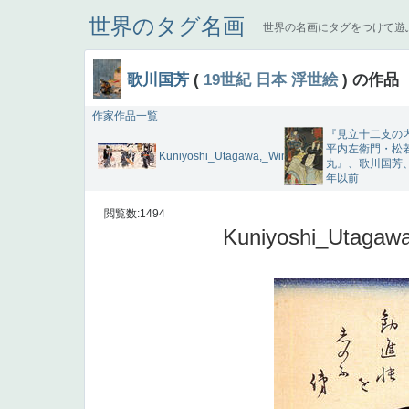
世界のタグ名画
世界の名画にタグをつけて遊
歌川国芳
(
19世紀
日本
浮世絵
) の作品
作家作品一覧
『見立十二支の内
平内左衛門・松
Kuniyoshi_Utagawa,_Winter
丸』、歌川国芳、
年以前
閲覧数:1494
Kuniyoshi_Utagaw