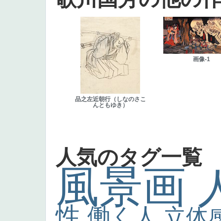
画像-1
品之左近朝行（しなのさこ
んともゆき）
人気のタグ一覧
風景画
性
働く人
立体