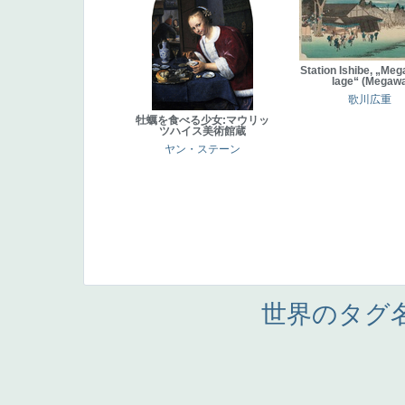
Station Ishibe, „Meg
lage“ (Megaw
歌川広重
牡蠣を食べる少女:マウリッ
ツハイス美術館蔵
ヤン・ステーン
世界のタグ