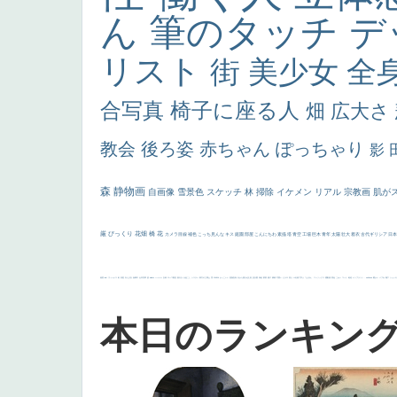
ん
筆のタッチ
デ
リスト
街
美少女
全
合写真
椅子に座る人
畑
広大さ
教会
後ろ姿
赤ちゃん
ぽっちゃり
影
森
静物画
自画像
雪景色
スケッチ
林
掃除
イケメン
リアル
宗教画
肌が
厳
びっくり
花畑
橋
花
カメラ目線
補色
こっち見んな
キス
庭園
部屋
こんにちわ
素描
塔
青空
工場
巨木
青年
太陽
壮大
着衣
古代ギリシア
日
画質
last
ヴィーナス
剣
哀愁
白人少女
食事中
山本芳翠
麦
alciato
ハーレム
女神
ローマ教皇
奥行き
火起こし
シスター
東方の三博士
雪
114514
かっこいい
受胎告知
天から覗き込む顔
設計図
挿絵
群衆
親子
裸婦
可愛い
ピサロ
美人
＃名画で学ぶ「たるみ」
ニーソックス
躍動感
黄色
こわい
コート
畦道
レンブラント・
sekkusu
暖かい
バブみ
靴下
ショッ
本日のランキン