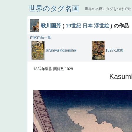
世界のタグ名画
世界の名画にタグをつけて遊
歌川国芳
(
19世紀
日本
浮世絵
) の作品
作家作品一覧
Ju'unryū Kōsonshō
1827-1830
1834年製作
閲覧数:1029
Kasumi