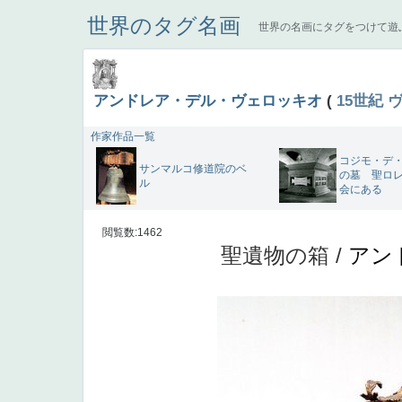
世界のタグ名画
世界の名画にタグをつけて遊
アンドレア・デル・ヴェロッキオ
(
15世紀
作家作品一覧
コジモ・デ
サンマルコ修道院のベ
の墓 聖ロ
ル
会にある
閲覧数:1462
聖遺物の箱 /
アン