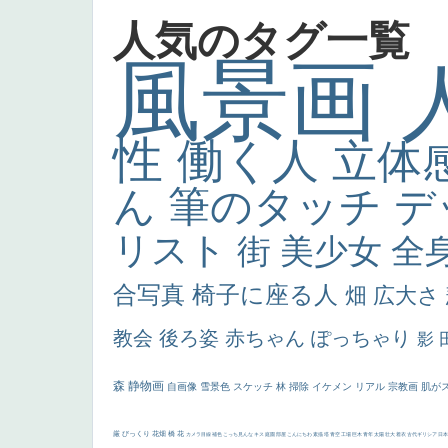
人気のタグ一覧
風景画
性
働く人
立体
ん
筆のタッチ
デ
リスト
街
美少女
全
合写真
椅子に座る人
畑
広大さ
教会
後ろ姿
赤ちゃん
ぽっちゃり
影
森
静物画
自画像
雪景色
スケッチ
林
掃除
イケメン
リアル
宗教画
肌が
厳
びっくり
花畑
橋
花
カメラ目線
補色
こっち見んな
キス
庭園
部屋
こんにちわ
素描
塔
青空
工場
巨木
青年
太陽
壮大
着衣
古代ギリシア
日