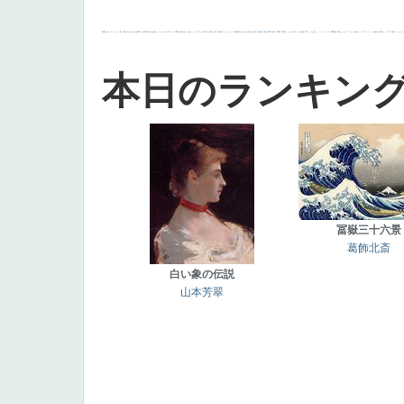
画質
last
ヴィーナス
剣
哀愁
白人少女
食事中
山本芳翠
麦
alciato
ハーレム
女神
ローマ教皇
奥行き
火起こし
シスター
東方の三博士
雪
114514
かっこいい
受胎告知
天から覗き込む顔
設計図
挿絵
群衆
親子
裸婦
可愛い
ピサロ
美人
＃名画で学ぶ「たるみ」
ニーソックス
躍動感
黄色
こわい
コート
畦道
レンブラント・
sekkusu
暖かい
バブみ
靴下
ショッ
本日のランキン
冨嶽三十六景
葛飾北斎
白い象の伝説
山本芳翠