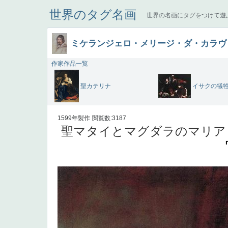
世界のタグ名画
世界の名画にタグをつけて遊
ミケランジェロ・メリージ・ダ・カラヴ
作家作品一覧
聖カテリナ
イサクの犠
1599年製作
閲覧数:3187
聖マタイとマグダラのマリア 