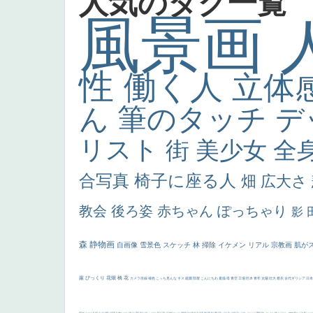
人気のタグ一覧
風景画
性
働く人
立体
ん
筆のタッチ
デ
リスト
街
美少女
全
合写真
椅子に座る人
畑
広大さ
教会
後ろ姿
赤ちゃん
ぽっちゃり
影
森
静物画
自画像
雪景色
スケッチ
林
掃除
イケメン
リアル
宗教画
肌が
厳
びっくり
花畑
橋
花
カメラ目線
補色
こっち見んな
キス
庭園
部屋
こんにちわ
素描
塔
青空
工場
巨木
青年
太陽
壮大
着衣
古代ギリシア
日
画質
last
ヴィーナス
剣
哀愁
白人少女
食事中
山本芳翠
麦
alciato
ハーレム
女神
ローマ教皇
奥行き
火起こし
シスター
東方の三博士
雪
114514
かっこいい
受胎告知
天から覗き込む顔
設計図
挿絵
群衆
親子
裸婦
可愛い
ピサロ
美人
＃名画で学ぶ「たるみ」
ニーソックス
躍動感
黄色
こわい
コート
畦道
レンブラント・
sekkusu
暖かい
バブみ
靴下
ショッ